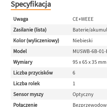
Specyfikacja
Uwaga
CE+WEEE
Zasilanie (lista)
Baterie/akumul
Kolor (wyliczeniowy)
Niebieski
Model
MUSWB-6B-01-
Wymiary
95 x 65 x 35 mm
Liczba przycisków
6
Liczba rolek
1
Sensor myszy
Optyczny
Połączenie
Bezprzewodow