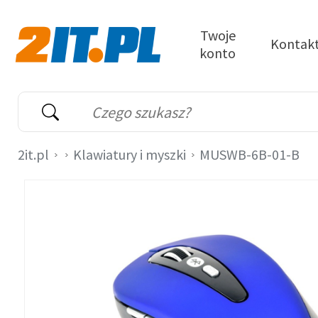
Przejdź do treści
Twoje
Kontak
konto
2it.pl
Wyszukiwarka
Słowo kluczowe
2it.pl
Klawiatury i myszki
MUSWB-6B-01-B