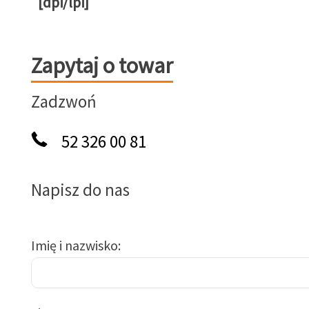
[dpi/lpi]
Zapytaj o towar
Zapytaj o towar
Zadzwoń
52 326 00 81
Napisz do nas
Imię i nazwisko