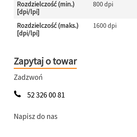
Rozdzielczość (min.)
800 dpi
[dpi/lpi]
Rozdzielczość (maks.)
1600 dpi
[dpi/lpi]
Zapytaj o towar
Zapytaj o towar
Zadzwoń
52 326 00 81
Napisz do nas