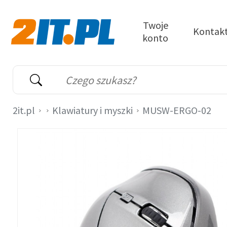
Przejdź do treści
Twoje
Kontak
konto
2it.pl
Wyszukiwarka
Słowo kluczowe
2it.pl
Klawiatury i myszki
MUSW-ERGO-02