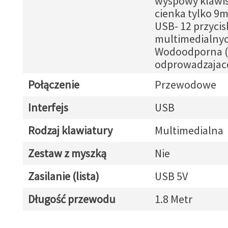
wyspowy klawisz
cienka tylko 9
USB- 12 przyci
multimedialnyc
Wodoodporna (
odprowadzajace
Połączenie
Przewodowe
Interfejs
USB
Rodzaj klawiatury
Multimedialna
Zestaw z myszką
Nie
Zasilanie (lista)
USB 5V
Długość przewodu
1.8 Metr