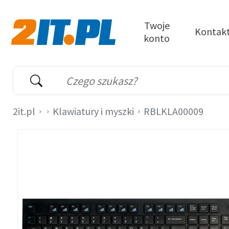
Przejdź do treści
Twoje
Kontak
konto
2it.pl
Wyszukiwarka
Słowo kluczowe
2it.pl
Klawiatury i myszki
RBLKLA00009