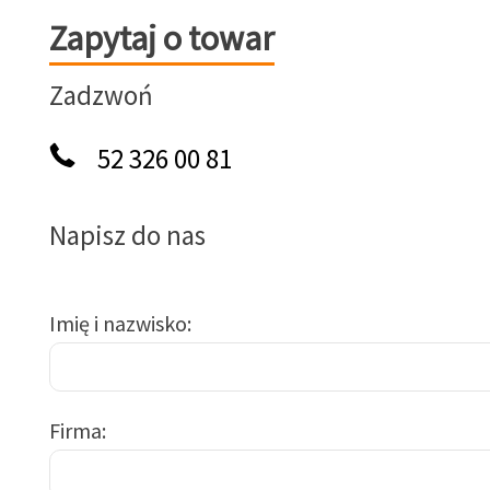
Zapytaj o towar
Zapytaj o towar
Zadzwoń
52 326 00 81
Napisz do nas
Imię i nazwisko
Firma