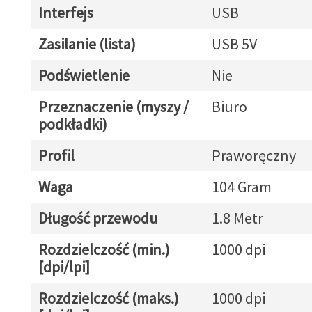
Interfejs
USB
Zasilanie (lista)
USB 5V
Podświetlenie
Nie
Przeznaczenie (myszy /
Biuro
podkładki)
Profil
Praworęczny
Waga
104 Gram
Długość przewodu
1.8 Metr
Rozdzielczość (min.)
1000 dpi
[dpi/lpi]
Rozdzielczość (maks.)
1000 dpi