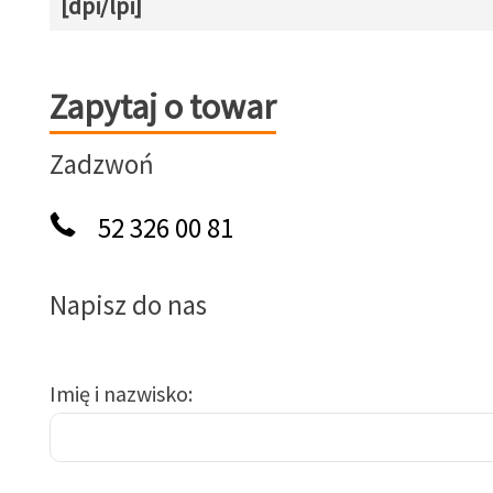
[dpi/lpi]
Zapytaj o towar
Zapytaj o towar
Zadzwoń
52 326 00 81
Napisz do nas
Imię i nazwisko