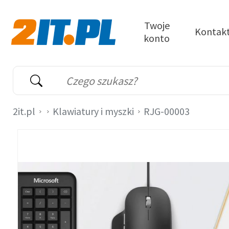
Przejdź do treści
Twoje
Kontak
konto
2it.pl
Wyszukiwarka
Słowo kluczowe
2it.pl
Klawiatury i myszki
RJG-00003