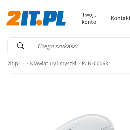
Przejdź do treści
Twoje
Kontak
konto
2it.pl
Wyszukiwarka
Słowo kluczowe
2it.pl
Klawiatury i myszki
RJN-00063