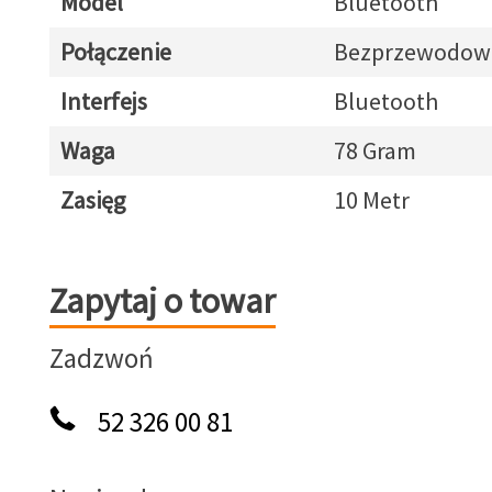
Model
Bluetooth
Połączenie
Bezprzewodow
Interfejs
Bluetooth
Waga
78 Gram
Zasięg
10 Metr
Zapytaj o towar
Zapytaj o towar
Zadzwoń
52 326 00 81