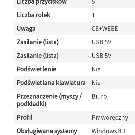
Liczba przycisków
5
Liczba rolek
1
Uwaga
CE+WEEE
Zasilanie (lista)
USB 5V
Zasilanie (lista)
USB 5V
Podświetlenie
Nie
Podświetlana klawiatura
Nie
Przeznaczenie (myszy /
Biuro
podkładki)
Profil
Praworęczny
Obsługiwane systemy
Windows 8.1