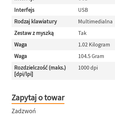
Interfejs
USB
Rodzaj klawiatury
Multimedialna
Zestaw z myszką
Tak
Waga
1.02 Kilogram
Waga
104.5 Gram
Rozdzielczość (maks.)
1000 dpi
[dpi/lpi]
Zapytaj o towar
Zapytaj o towar
Zadzwoń