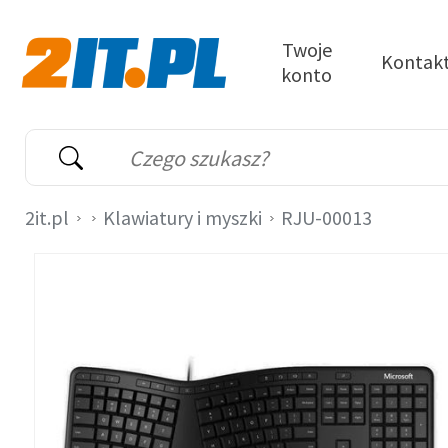
Przejdź do treści
Twoje
Kontak
konto
2it.pl
Wyszukiwarka
Słowo kluczowe
2it.pl
Klawiatury i myszki
RJU-00013