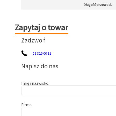
Długość przewodu
Zapytaj o towar
Zapytaj o towar
Zadzwoń
52 326 00 81
Napisz do nas
Imię i nazwisko
Firma