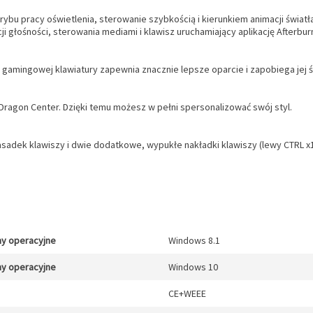
bu pracy oświetlenia, sterowanie szybkością i kierunkiem animacji światła
ji głośności, sterowania mediami i klawisz uruchamiający aplikację Afterbur
gamingowej klawiatury zapewnia znacznie lepsze oparcie i zapobiega jej śli
 Dragon Center. Dzięki temu możesz w pełni spersonalizować swój styl.
sadek klawiszy i dwie dodatkowe, wypukłe nakładki klawiszy (lewy CTRL x1 
y operacyjne
Windows 8.1
y operacyjne
Windows 10
CE+WEEE