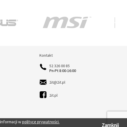
Kontakt
Kontakt
52 326 00 85
Pn-Pt 8:00-16:00
2it@2it.pl
2it.pl
 informacji w
polityce prywatności.
Zamknij