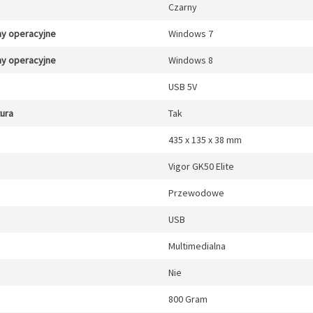
Czarny
y operacyjne
Windows 7
y operacyjne
Windows 8
USB 5V
tura
Tak
435 x 135 x 38 mm
Vigor GK50 Elite
Przewodowe
USB
Multimedialna
Nie
800 Gram