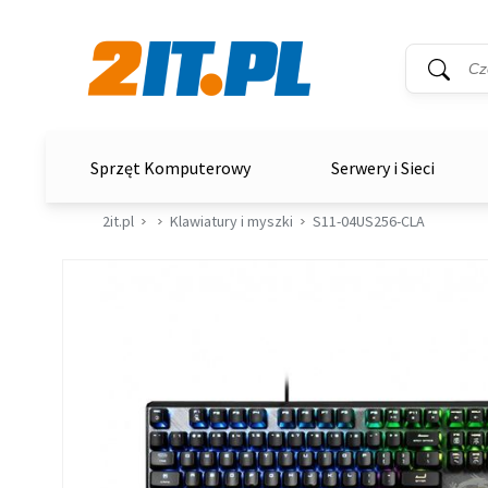
Wyszukiwar
Słowo kluc
2it.pl
Sprzęt Komputerowy
Serwery i Sieci
2it.pl
Klawiatury i myszki
S11-04US256-CLA