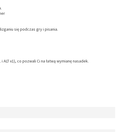
.
ner
zganiu się podczas gry i pisania.
i ALT x1), co pozwali Ci na łatwą wymianę nasadek.