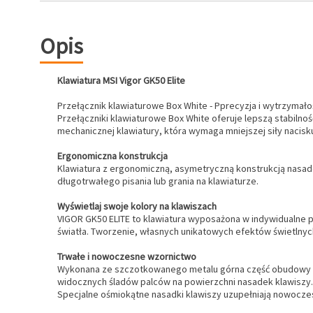
Opis
Klawiatura MSI Vigor GK50 Elite
Przełącznik klawiaturowe Box White - Pprecyzja i wytrzymało
Przełączniki klawiaturowe Box White oferuje lepszą stabilnoś
mechanicznej klawiatury, która wymaga mniejszej siły nacisku
Ergonomiczna konstrukcja
Klawiatura z ergonomiczną, asymetryczną konstrukcją nasadek
długotrwałego pisania lub grania na klawiaturze.
Wyświetlaj swoje kolory na klawiszach
VIGOR GK50 ELITE to klawiatura wyposażona w indywidualne p
światła. Tworzenie, własnych unikatowych efektów świetlny
Trwałe i nowoczesne wzornictwo
Wykonana ze szczotkowanego metalu górna część obudowy klaw
widocznych śladów palców na powierzchni nasadek klawiszy.
Specjalne ośmiokątne nasadki klawiszy uzupełniają nowoczes