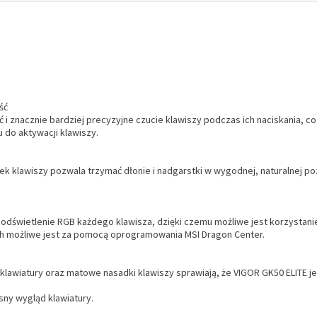
ść
ć i znacznie bardziej precyzyjne czucie klawiszy podczas ich naciskania, 
 do aktywacji klawiszy.
 klawiszy pozwala trzymać dłonie i nadgarstki w wygodnej, naturalnej pozy
odświetlenie RGB każdego klawisza, dzięki czemu możliwe jest korzystanie
ch możliwe jest za pomocą oprogramowania MSI Dragon Center.
iatury oraz matowe nasadki klawiszy sprawiają, że VIGOR GK50 ELITE jest
ny wygląd klawiatury.