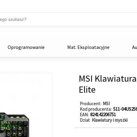
Przejdź do treści
ka
zowe
Oprogramowanie
Mat. Eksploatacyjne
Au
MSI Klawiatura
Elite
Producent
MSI
Kod producenta
S11-04US25
EAN
824142206751
Dział
Klawiatury i myszki