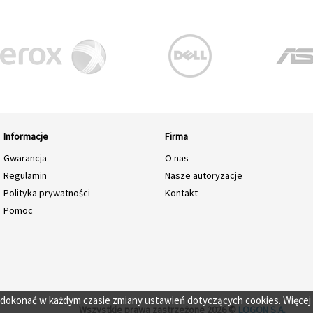
Informacje
Firma
Gwarancja
O nas
Regulamin
Nasze autoryzacje
Polityka prywatności
Kontakt
Pomoc
o dokonać w każdym czasie zmiany ustawień dotyczących cookies. Więcej
Wszystkie prawa zastrzeżone 2026 ©
LOGON S.A.