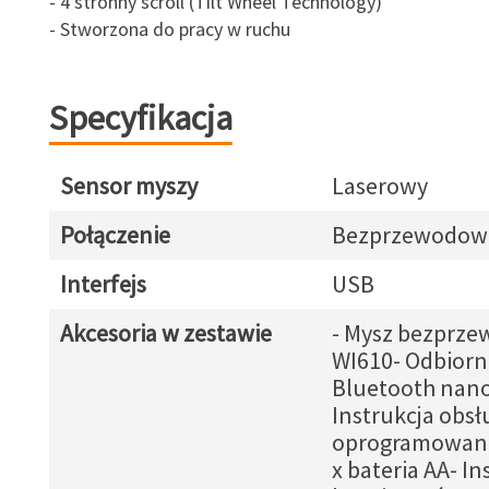
- 4 stronny scroll (Tilt Wheel Technology)
- Stworzona do pracy w ruchu
Specyfikacja
Sensor myszy
Laserowy
Połączenie
Bezprzewodow
Interfejs
USB
Akcesoria w zestawie
- Mysz bezprz
WI610- Odbiorn
Bluetooth nan
Instrukcja obsł
oprogramowani
x bateria AA- In