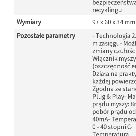
bezpieczeństwa
recyklingu
Wymiary
97 x 60 x 34 mm
Pozostałe parametry
- Technologia 2
m zasięgu- Moż
zmiany czułości
Włącznik myszy
(oszczędność en
Działa na prakt
każdej powierz
Zgodna ze sta
Plug & Play- Ma
prądu myszy: 8
pobór prądu od
40mA- Temperat
0 - 40 stopni C-
Temperatura