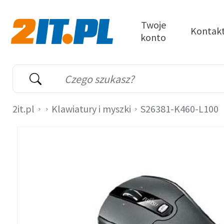
Przejdź do treści
Twoje
Kontak
konto
2it.pl
Wyszukiwarka
Słowo kluczowe
2it.pl
Klawiatury i myszki
S26381-K460-L100