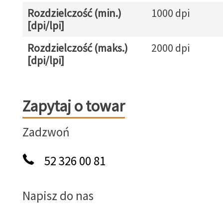
Rozdzielczość (min.)
1000 dpi
[dpi/lpi]
Rozdzielczość (maks.)
2000 dpi
[dpi/lpi]
Zapytaj o towar
Zapytaj o towar
Zadzwoń
52 326 00 81
Napisz do nas