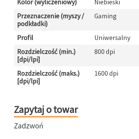
Kolor (wyliczeniowy)
Niebieski
Przeznaczenie (myszy /
Gaming
podkładki)
Profil
Uniwersalny
Rozdzielczość (min.)
800 dpi
[dpi/lpi]
Rozdzielczość (maks.)
1600 dpi
[dpi/lpi]
Zapytaj o towar
Zapytaj o towar
Zadzwoń