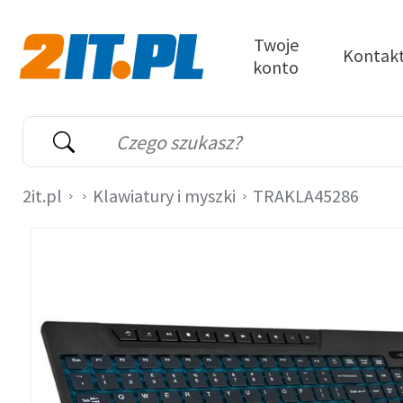
Przejdź do treści
Twoje
Kontak
konto
2it.pl
Wyszukiwarka
Słowo kluczowe
2it.pl
Klawiatury i myszki
TRAKLA45286