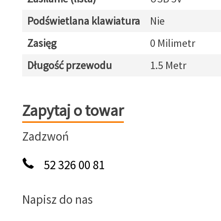
Podświetlana klawiatura
Nie
Zasięg
0 Milimetr
Długość przewodu
1.5 Metr
Zapytaj o towar
Zapytaj o towar
Zadzwoń
52 326 00 81
Napisz do nas