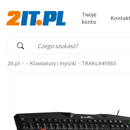
Przejdź do treści
Twoje
Kontak
konto
2it.pl
Wyszukiwarka
Słowo kluczowe
2it.pl
Klawiatury i myszki
TRAKLA45983