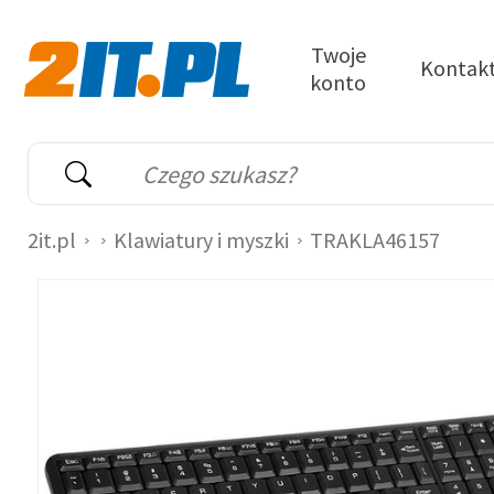
Przejdź do treści
Twoje
Kontak
konto
2it.pl
Wyszukiwarka
Słowo kluczowe
2it.pl
Klawiatury i myszki
TRAKLA46157