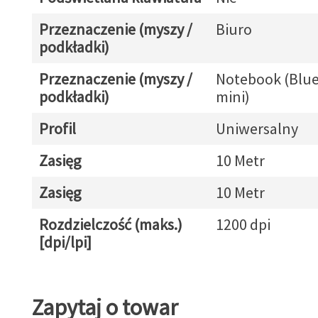
Przeznaczenie (myszy /
Biuro
podkładki)
Przeznaczenie (myszy /
Notebook (Blue
podkładki)
mini)
Profil
Uniwersalny
Zasięg
10 Metr
Zasięg
10 Metr
Rozdzielczość (maks.)
1200 dpi
[dpi/lpi]
Zapytaj o towar
Zapytaj o towar