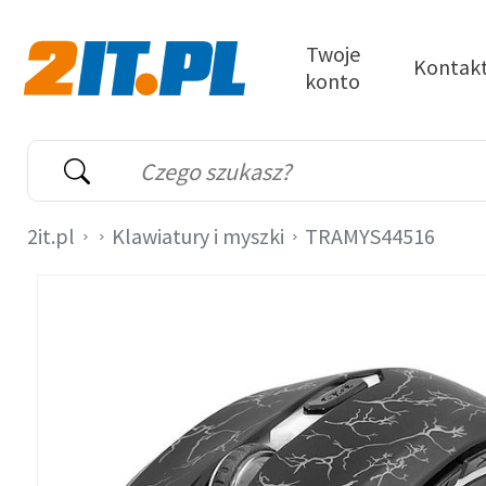
Przejdź do treści
Twoje
Kontak
konto
2it.pl
Wyszukiwarka
Słowo kluczowe
2it.pl
Klawiatury i myszki
TRAMYS44516