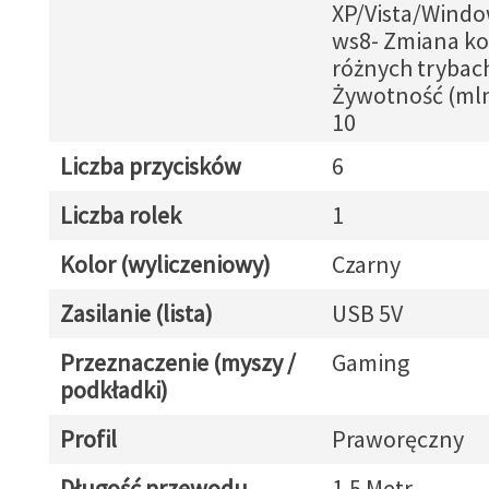
XP/Vista/Wind
ws8- Zmiana k
różnych trybach
Żywotność (mln
10
Liczba przycisków
6
Liczba rolek
1
Kolor (wyliczeniowy)
Czarny
Zasilanie (lista)
USB 5V
Przeznaczenie (myszy /
Gaming
podkładki)
Profil
Praworęczny
Długość przewodu
1.5 Metr