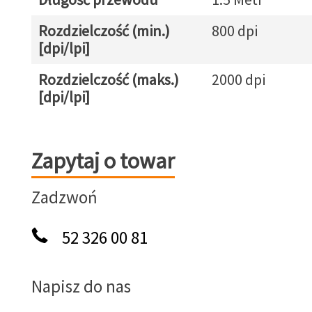
Rozdzielczość (min.)
800 dpi
[dpi/lpi]
Rozdzielczość (maks.)
2000 dpi
[dpi/lpi]
Zapytaj o towar
Zapytaj o towar
Zadzwoń
52 326 00 81
Napisz do nas