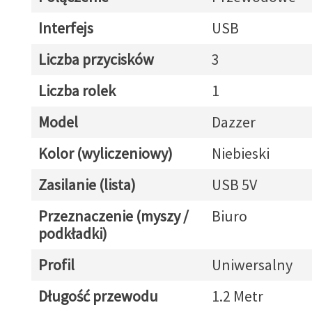
Interfejs
USB
Liczba przycisków
3
Liczba rolek
1
Model
Dazzer
Kolor (wyliczeniowy)
Niebieski
Zasilanie (lista)
USB 5V
Przeznaczenie (myszy /
Biuro
podkładki)
Profil
Uniwersalny
Długość przewodu
1.2 Metr