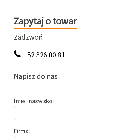
Zapytaj o towar
Zapytaj o towar
Zadzwoń
52 326 00 81
Napisz do nas
Imię i nazwisko
Firma