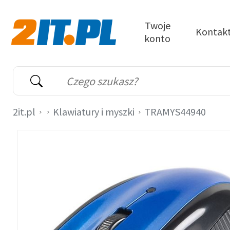
Przejdź do treści
Twoje
Kontak
konto
2it.pl
Wyszukiwarka
Słowo kluczowe
2it.pl
Klawiatury i myszki
TRAMYS44940