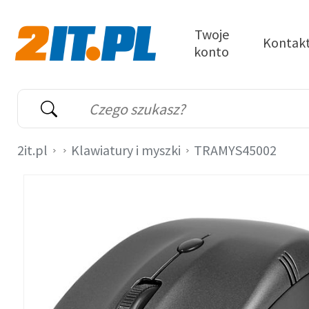
Przejdź do treści
Twoje
Kontak
konto
2it.pl
Wyszukiwarka
Słowo kluczowe
2it.pl
Klawiatury i myszki
TRAMYS45002