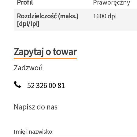
Profil
Praworęczny
Rozdzielczość (maks.)
1600 dpi
[dpi/lpi]
Zapytaj o towar
Zapytaj o towar
Zadzwoń
52 326 00 81
Napisz do nas
Imię i nazwisko