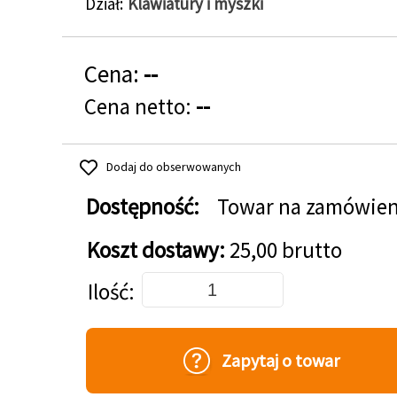
Dział
Klawiatury i myszki
Cena:
--
Cena netto:
--
Dodaj do obserwowanych
Dostępność:
Towar na zamówien
Koszt dostawy:
25,00 brutto
Dodaj do koszyka
Ilość
Zapytaj o towar