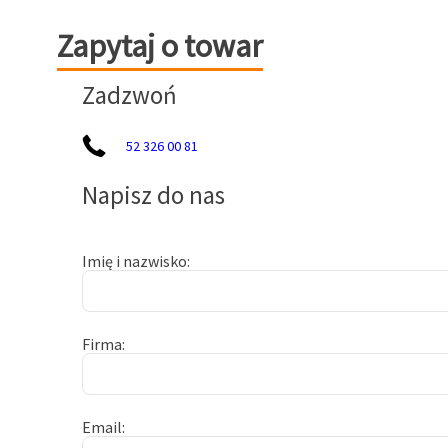
Zapytaj o towar
Zapytaj o towar
Zadzwoń
52 326 00 81
Napisz do nas
Imię i nazwisko
Firma
Email