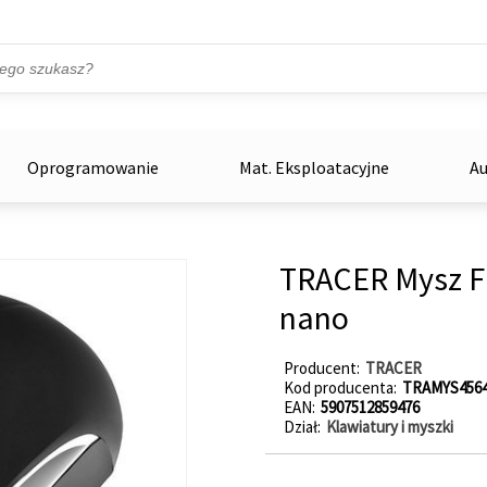
Przejdź do treści
ka
zowe
Oprogramowanie
Mat. Eksploatacyjne
Au
TRACER Mysz FI
nano
Producent
TRACER
Kod producenta
TRAMYS456
EAN
5907512859476
Dział
Klawiatury i myszki