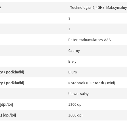
y
- Technologia: 2,4GHz- Maksymalny 
3
1
Baterie/akumulatory AAA
Czarny
Biały
y / podkładki)
Biuro
y / podkładki)
Notebook (Bluetooth / mini)
Uniwersalny
dpi/lpi]
1200 dpi
 [dpi/lpi]
1600 dpi