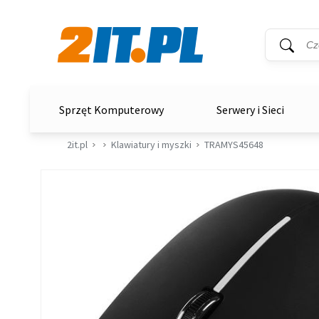
Wyszukiwar
Słowo kluc
2it.pl
Sprzęt Komputerowy
Serwery i Sieci
2it.pl
Klawiatury i myszki
TRAMYS45648