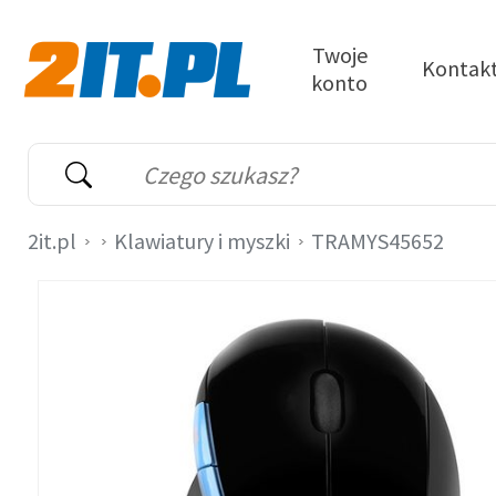
Przejdź do treści
Twoje
Kontak
konto
2it.pl
Wyszukiwarka
Słowo kluczowe
2it.pl
Klawiatury i myszki
TRAMYS45652