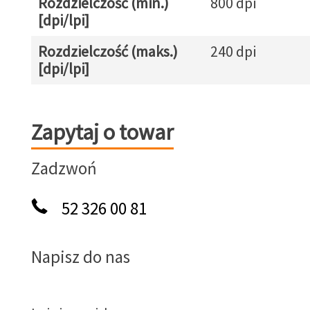
Rozdzielczość (min.)
800 dpi
[dpi/lpi]
Rozdzielczość (maks.)
240 dpi
[dpi/lpi]
Zapytaj o towar
Zapytaj o towar
Zadzwoń
52 326 00 81
Napisz do nas