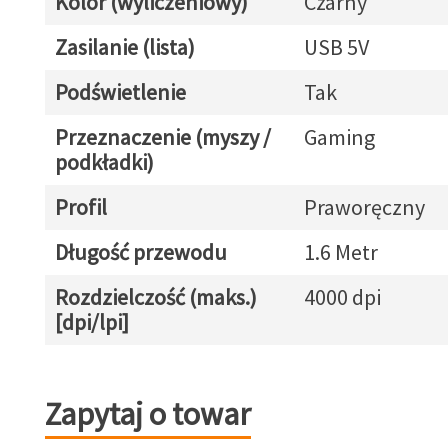
Kolor (wyliczeniowy)
Czarny
Zasilanie (lista)
USB 5V
Podświetlenie
Tak
Przeznaczenie (myszy /
Gaming
podkładki)
Profil
Praworęczny
Długość przewodu
1.6 Metr
Rozdzielczość (maks.)
4000 dpi
[dpi/lpi]
Zapytaj o towar
Zapytaj o towar