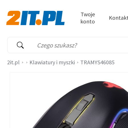
Przejdź do treści
Twoje
Kontak
konto
2it.pl
Wyszukiwarka
Słowo kluczowe
2it.pl
Klawiatury i myszki
TRAMYS46085