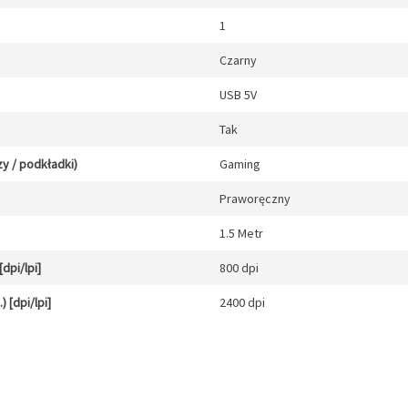
1
Czarny
USB 5V
Tak
y / podkładki)
Gaming
Praworęczny
1.5 Metr
dpi/lpi]
800 dpi
 [dpi/lpi]
2400 dpi