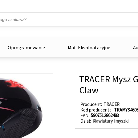
Przejdź do treści
ka
zowe
Oprogramowanie
Mat. Eksploatacyjne
Au
TRACER Mysz 
Claw
Producent
TRACER
Kod producenta
TRAMYS460
EAN
5907512862483
Dział
Klawiatury i myszki