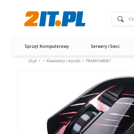
Wyszukiwar
Słowo kluc
2it.pl
Sprzęt Komputerowy
Serwery i Sieci
2it.pl
Klawiatury i myszki
TRAMYS46087