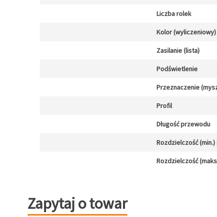
Liczba rolek
Kolor (wyliczeniowy)
Zasilanie (lista)
Podświetlenie
Przeznaczenie (mysz
Profil
Długość przewodu
Rozdzielczość (min.) [
Rozdzielczość (maks.)
Zapytaj o towar
Zapytaj o towar