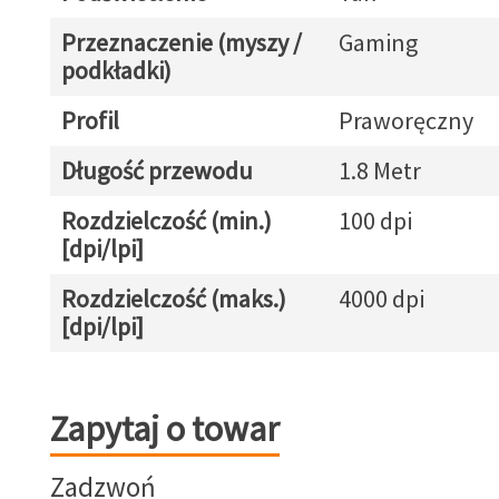
Przeznaczenie (myszy /
Gaming
podkładki)
Profil
Praworęczny
Długość przewodu
1.8 Metr
Rozdzielczość (min.)
100 dpi
[dpi/lpi]
Rozdzielczość (maks.)
4000 dpi
[dpi/lpi]
Zapytaj o towar
Zapytaj o towar
Zadzwoń