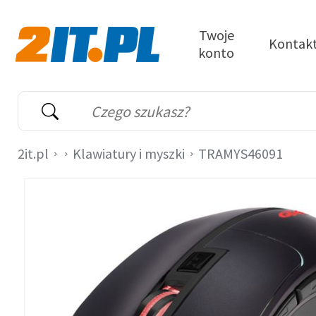
Przejdź do treści
Twoje
Kontak
konto
2it.pl
Wyszukiwarka
Słowo kluczowe
2it.pl
Klawiatury i myszki
TRAMYS46091