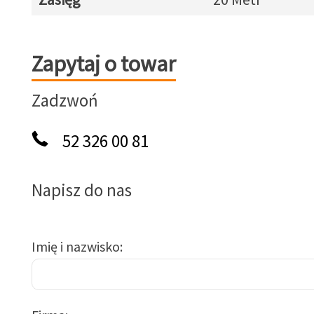
Zapytaj o towar
Zapytaj o towar
Zadzwoń
52 326 00 81
Napisz do nas
Imię i nazwisko