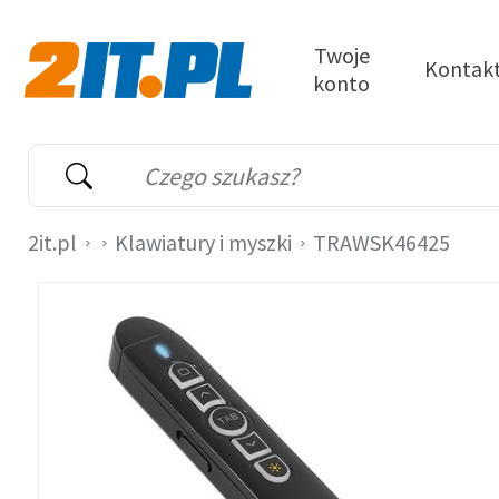
Przejdź do treści
Twoje
Kontak
konto
2it.pl
Wyszukiwarka
Słowo kluczowe
2it.pl
Klawiatury i myszki
TRAWSK46425