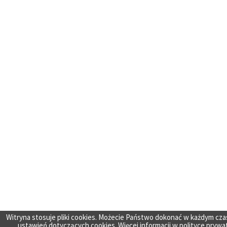
Witryna stosuje pliki cookies. Możecie Państwo dokonać w każdym cza
ustawień dotyczących cookies. Więcej informacji w
polityce prywa