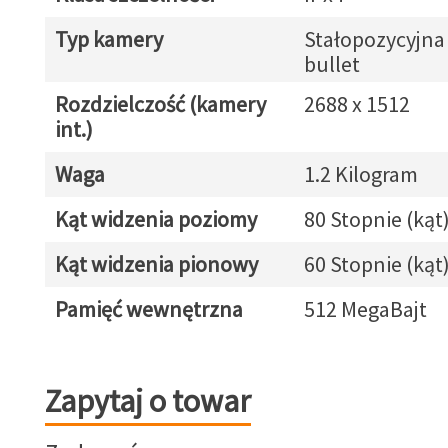
Typ kamery
Stałopozycyjna
bullet
Rozdzielczość (kamery
2688 x 1512
int.)
Waga
1.2 Kilogram
Kąt widzenia poziomy
80 Stopnie (kąt
Kąt widzenia pionowy
60 Stopnie (kąt
Pamięć wewnętrzna
512 MegaBajt
Zapytaj o towar
Zapytaj o towar