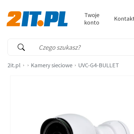
Przejdź do treści
Twoje
Kontak
konto
2it.pl
Wyszukiwarka
Słowo kluczowe
2it.pl
Kamery sieciowe
UVC-G4-BULLET