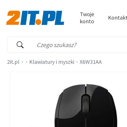
Przejdź do treści
Twoje
Kontak
konto
2it.pl
Wyszukiwarka
Słowo kluczowe
2it.pl
Klawiatury i myszki
X6W31AA