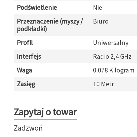
Podświetlenie
Nie
Przeznaczenie (myszy /
Biuro
podkładki)
Profil
Uniwersalny
Interfejs
Radio 2,4 GHz
Waga
0.078 Kilogram
Zasięg
10 Metr
Zapytaj o towar
Zapytaj o towar
Zadzwoń