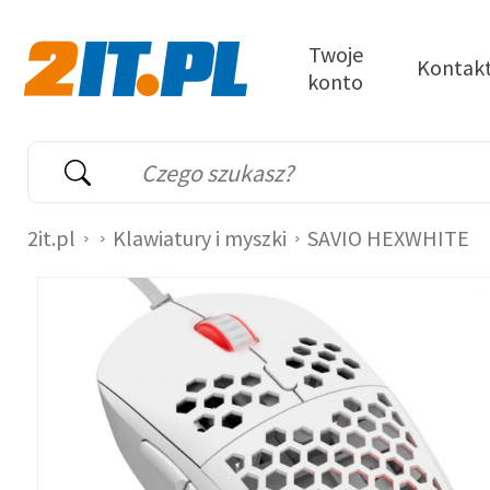
Przejdź do treści
Twoje
Kontak
konto
2it.pl
Wyszukiwarka
Słowo kluczowe
2it.pl
Klawiatury i myszki
SAVIO HEXWHITE