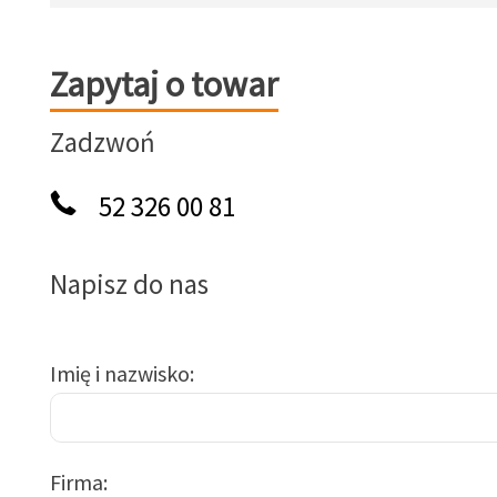
Zapytaj o towar
Zapytaj o towar
Zadzwoń
52 326 00 81
Napisz do nas
Imię i nazwisko
Firma