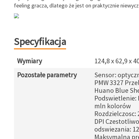
feeling gracza, dlatego że jest on praktycznie niewyc
Specyfikacja
Wymiary
124,8 x 62,9 x 
Pozostałe parametry
Sensor: optyczn
PMW 3327 Przel
Huano Blue She
Podswietlenie:
mln kolorów
Rozdzielczosc: 
DPI Czestotliw
odswiezania: 1
Maksymalna pr