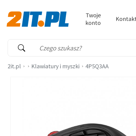
Przejdź do treści
Twoje
Kontak
konto
2it.pl
Wyszukiwarka
Słowo kluczowe
2it.pl
Klawiatury i myszki
4P5Q3AA