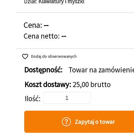
Dział
Klawiatury i myszki
Cena:
--
Cena netto:
--
Dodaj do obserwowanych
Dostępność:
Towar na zamówieni
Koszt dostawy:
25,00 brutto
Dodaj do koszyka
Ilość
Zapytaj o towar