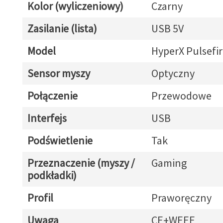
Kolor (wyliczeniowy)
Czarny
Zasilanie (lista)
USB 5V
Model
HyperX Pulsefir
Sensor myszy
Optyczny
Połączenie
Przewodowe
Interfejs
USB
Podświetlenie
Tak
Przeznaczenie (myszy /
Gaming
podkładki)
Profil
Praworęczny
Uwaga
CE+WEEE