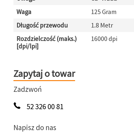
Waga
125 Gram
Długość przewodu
1.8 Metr
Rozdzielczość (maks.)
16000 dpi
[dpi/lpi]
Zapytaj o towar
Zapytaj o towar
Zadzwoń
52 326 00 81
Napisz do nas