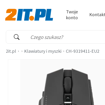
Przejdź do treści
Twoje
Kontak
konto
2it.pl
Wyszukiwarka
Słowo kluczowe
2it.pl
Klawiatury i myszki
CH-9319411-EU2