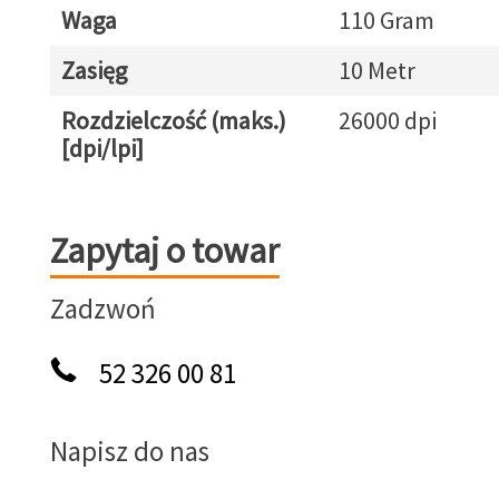
Waga
110 Gram
Zasięg
10 Metr
Rozdzielczość (maks.)
26000 dpi
[dpi/lpi]
Zapytaj o towar
Zapytaj o towar
Zadzwoń
52 326 00 81
Napisz do nas