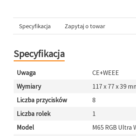
Specyfikacja
Zapytaj o towar
Specyfikacja
Uwaga
CE+WEEE
Wymiary
117 x 77 x 39 m
Liczba przycisków
8
Liczba rolek
1
Model
M65 RGB Ultra W