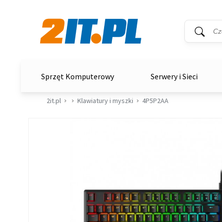
Wyszukiwar
Słowo kluc
2it.pl
Sprzęt Komputerowy
Serwery i Sieci
2it.pl
Klawiatury i myszki
4P5P2AA