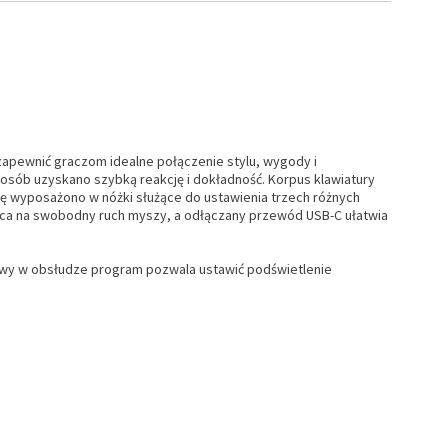
zapewnić graczom idealne połączenie stylu, wygody i
posób uzyskano szybką reakcję i dokładność. Korpus klawiatury
urę wyposażono w nóżki służące do ustawienia trzech różnych
sca na swobodny ruch myszy, a odłączany przewód USB-C ułatwia
atwy w obsłudze program pozwala ustawić podświetlenie