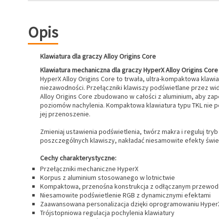
Opis
Klawiatura dla graczy Alloy Origins Core
Klawiatura mechaniczna dla graczy HyperX Alloy Origins Core
HyperX Alloy Origins Core to trwała, ultra-kompaktowa klaw
niezawodności. Przełączniki klawiszy podświetlane przez wid
Alloy Origins Core zbudowano w całości z aluminium, aby zap
poziomów nachylenia. Kompaktowa klawiatura typu TKL nie p
jej przenoszenie.
Zmieniaj ustawienia podświetlenia, twórz makra i reguluj 
poszczególnych klawiszy, nakładać niesamowite efekty świ
Cechy charakterystyczne:
Przełączniki mechaniczne HyperX
Korpus z aluminium stosowanego w lotnictwie
Kompaktowa, przenośna konstrukcja z odłączanym przewo
Niesamowite podświetlenie RGB z dynamicznymi efektami
Zaawansowana personalizacja dzięki oprogramowaniu Hyper
Trójstopniowa regulacja pochylenia klawiatury