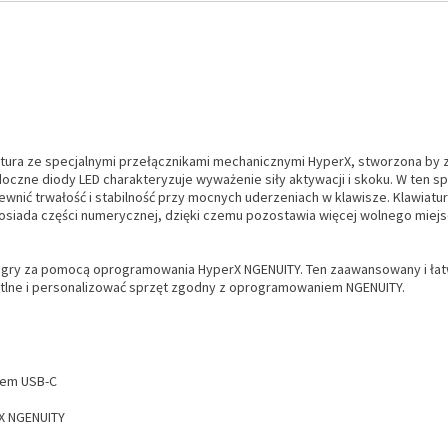
iatura ze specjalnymi przełącznikami mechanicznymi HyperX, stworzona by 
oczne diody LED charakteryzuje wyważenie siły aktywacji i skoku. W ten s
ewnić trwałość i stabilność przy mocnych uderzeniach w klawisze. Klawiat
osiada części numerycznej, dzięki czemu pozostawia więcej wolnego miej
tryb gry za pomocą oprogramowania HyperX NGENUITY. Ten zaawansowany i ł
etlne i personalizować sprzęt zgodny z oprogramowaniem NGENUITY.
dem USB-C
X NGENUITY