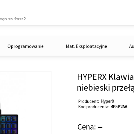
Przejdź do treści
ka
zowe
Oprogramowanie
Mat. Eksploatacyjne
Au
HYPERX Klawiat
niebieski przeł
Producent
HyperX
Kod producenta
4P5P2AA
Cena:
--