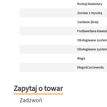
Rodzaj klawiatury
Zestaw z myszką
Zasilanie (lista)
Podświetlana klawia
Obsługiwane system
Obsługiwane system
Waga
Długość przewodu
Zapytaj o towar
Zapytaj o towar
Zadzwoń