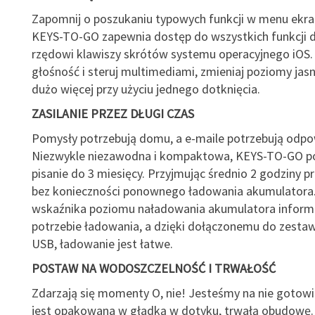
Zapomnij o poszukaniu typowych funkcji w menu ekr
KEYS-TO-GO zapewnia dostęp do wszystkich funkcji d
rzędowi klawiszy skrótów systemu operacyjnego iOS.
głośność i steruj multimediami, zmieniaj poziomy jasn
dużo więcej przy użyciu jednego dotknięcia.
ZASILANIE PRZEZ DŁUGI CZAS
Pomysły potrzebują domu, a e-maile potrzebują odpow
Niezwykle niezawodna i kompaktowa, KEYS-TO-GO p
pisanie do 3 miesięcy. Przyjmując średnio 2 godziny pr
bez konieczności ponownego ładowania akumulatora
wskaźnika poziomu naładowania akumulatora inform
potrzebie ładowania, a dzięki dołączonemu do zesta
USB, ładowanie jest łatwe.
POSTAW NA WODOSZCZELNOŚĆ I TRWAŁOŚĆ
Zdarzają się momenty O, nie! Jesteśmy na nie gotow
jest opakowana w gładką w dotyku, trwałą obudowę.