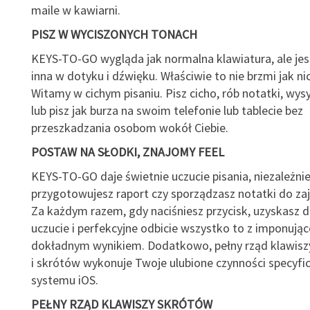
maile w kawiarni.
PISZ W WYCISZONYCH TONACH
KEYS-TO-GO wygląda jak normalna klawiatura, ale jes
inna w dotyku i dźwięku. Właściwie to nie brzmi jak ni
Witamy w cichym pisaniu. Pisz cicho, rób notatki, wysy
lub pisz jak burza na swoim telefonie lub tablecie bez
przeszkadzania osobom wokół Ciebie.
POSTAW NA SŁODKI, ZNAJOMY FEEL
KEYS-TO-GO daje świetnie uczucie pisania, niezależnie
przygotowujesz raport czy sporządzasz notatki do zaj
Za każdym razem, gdy naciśniesz przycisk, uzyskasz 
uczucie i perfekcyjne odbicie wszystko to z imponując
dokładnym wynikiem. Dodatkowo, pełny rząd klawisz
i skrótów wykonuje Twoje ulubione czynności specyfic
systemu iOS.
PEŁNY RZĄD KLAWISZY SKRÓTÓW