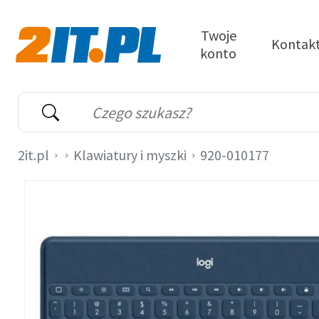
Przejdź do treści
Twoje
Kontak
konto
2it.pl
Wyszukiwarka
Słowo kluczowe
2it.pl
Klawiatury i myszki
920-010177