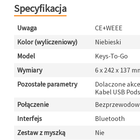
Specyfikacja
Uwaga
CE+WEEE
Kolor (wyliczeniowy)
Niebieski
Model
Keys-To-Go
Wymiary
6 x 242 x 137 m
Pozostałe parametry
Dolaczone akce
Kabel USB Pod
Połączenie
Bezprzewodow
Interfejs
Bluetooth
Zestaw z myszką
Nie