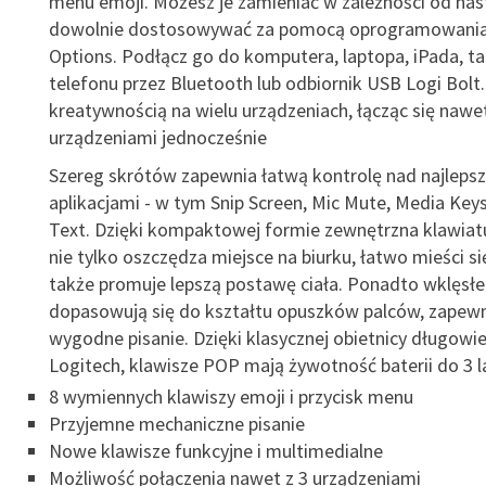
menu emoji. Możesz je zamieniać w zależności od nast
dowolnie dostosowywać za pomocą oprogramowania
Options. Podłącz go do komputera, laptopa, iPada, ta
telefonu przez Bluetooth lub odbiornik USB Logi Bolt. 
kreatywnością na wielu urządzeniach, łącząc się nawet
urządzeniami jednocześnie
Szereg skrótów zapewnia łatwą kontrolę nad najleps
aplikacjami - w tym Snip Screen, Mic Mute, Media Keys
Text. Dzięki kompaktowej formie zewnętrzna klawia
nie tylko oszczędza miejsce na biurku, łatwo mieści się
także promuje lepszą postawę ciała. Ponadto wklęsłe
dopasowują się do kształtu opuszków palców, zapewn
wygodne pisanie. Dzięki klasycznej obietnicy długowi
Logitech, klawisze POP mają żywotność baterii do 3 l
8 wymiennych klawiszy emoji i przycisk menu
Przyjemne mechaniczne pisanie
Nowe klawisze funkcyjne i multimedialne
Możliwość połączenia nawet z 3 urządzeniami