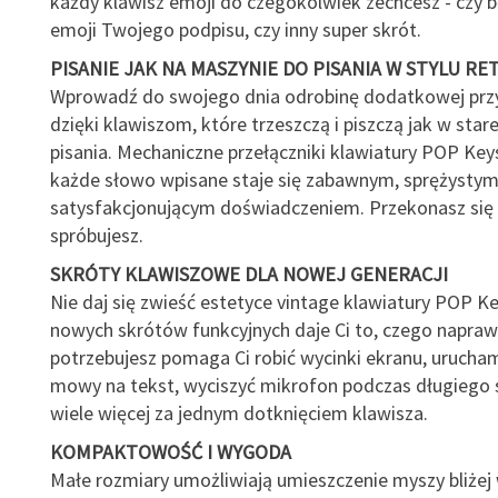
każdy klawisz emoji do czegokolwiek zechcesz - czy b
emoji Twojego podpisu, czy inny super skrót.
PISANIE JAK NA MASZYNIE DO PISANIA W STYLU RE
Wprowadź do swojego dnia odrobinę dodatkowej prz
dzięki klawiszom, które trzeszczą i piszczą jak w star
pisania. Mechaniczne przełączniki klawiatury POP Keys
każde słowo wpisane staje się zabawnym, sprężystym
satysfakcjonującym doświadczeniem. Przekonasz się o
spróbujesz.
SKRÓTY KLAWISZOWE DLA NOWEJ GENERACJI
Nie daj się zwieść estetyce vintage klawiatury POP Ke
nowych skrótów funkcyjnych daje Ci to, czego napra
potrzebujesz pomaga Ci robić wycinki ekranu, urucha
mowy na tekst, wyciszyć mikrofon podczas długiego s
wiele więcej za jednym dotknięciem klawisza.
KOMPAKTOWOŚĆ I WYGODA
Małe rozmiary umożliwiają umieszczenie myszy bliżej 