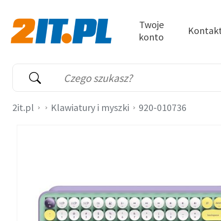
Przejdź do treści
Twoje
Kontak
konto
2it.pl
Wyszukiwarka
Słowo kluczowe
2it.pl
Klawiatury i myszki
920-010736