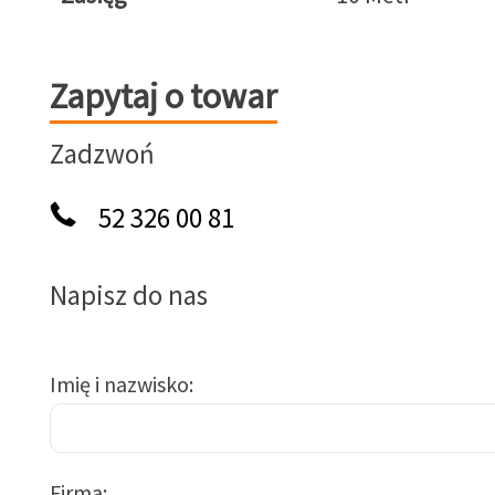
Zapytaj o towar
Zapytaj o towar
Zadzwoń
52 326 00 81
Napisz do nas
Imię i nazwisko
Firma