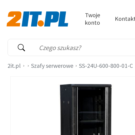
Przejdź do treści
Twoje
Kontak
konto
2it.pl
Wyszukiwarka
Słowo kluczowe
2it.pl
Szafy serwerowe
SS-24U-600-800-01-C