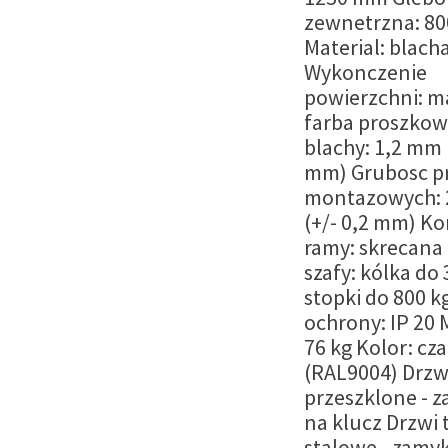
zewnetrzna: 8
Material: blach
Wykonczenie
powierzchni: m
farba proszkow
blachy: 1,2 mm (
mm) Grubosc pr
montazowych: 
(+/- 0,2 mm) Ko
ramy: skrecana
szafy: kólka do 
stopki do 800 k
ochrony: IP 20 
76 kg Kolor: cz
(RAL9004) Drzw
przeszklone - 
na klucz Drzwi 
stalowe - zamy