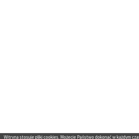
Witryna stosuje pliki cookies. Możecie Państwo dokonać w każdym cza