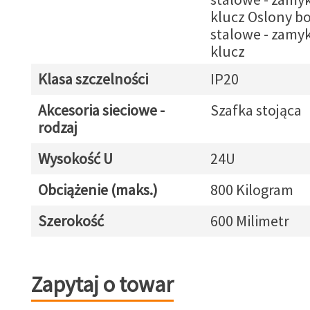
klucz Oslony b
stalowe - zamy
klucz
Klasa szczelności
IP20
Akcesoria sieciowe -
Szafka stojąca
rodzaj
Wysokość U
24U
Obciążenie (maks.)
800 Kilogram
Szerokość
600 Milimetr
Zapytaj o towar
Zapytaj o towar