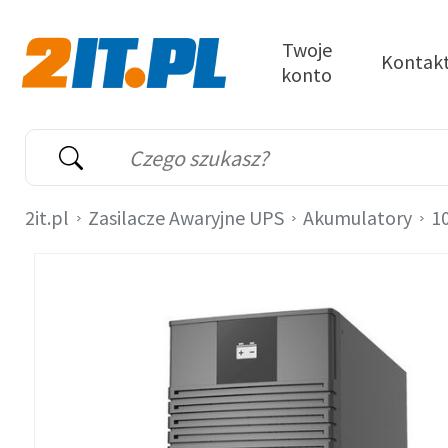
Przejdź do treści
Twoje
Kontak
konto
2it.pl
Wyszukiwarka
Słowo kluczowe
2it.pl
Zasilacze Awaryjne UPS
Akumulatory
1