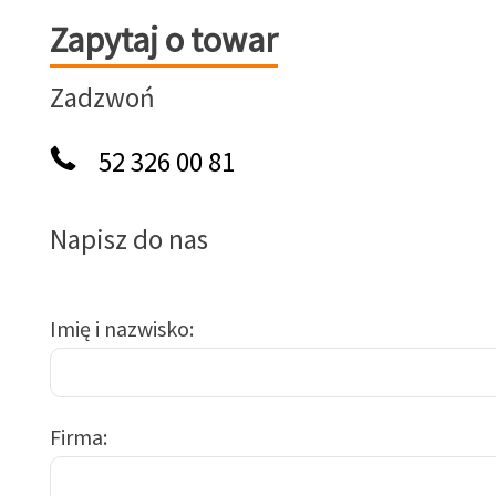
Zapytaj o towar
Zapytaj o towar
Zadzwoń
52 326 00 81
Napisz do nas
Imię i nazwisko
Firma