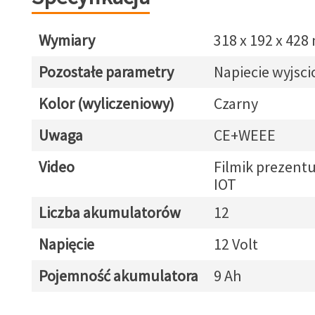
Wymiary
318 x 192 x 42
Pozostałe parametry
Napiecie wyjsci
Kolor (wyliczeniowy)
Czarny
Uwaga
CE+WEEE
Video
Filmik prezentu
IOT
Liczba akumulatorów
12
Napięcie
12 Volt
Pojemność akumulatora
9 Ah