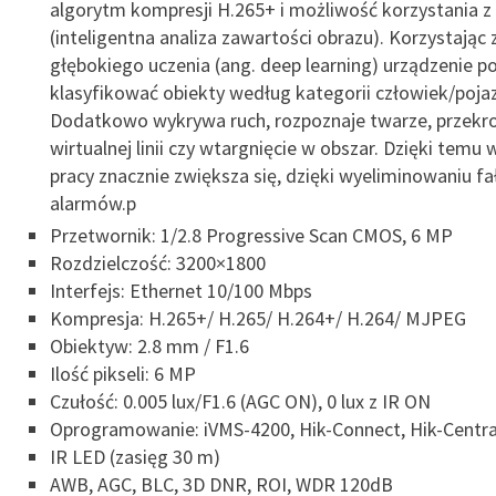
algorytm kompresji H.265+ i możliwość korzystania z 
(inteligentna analiza zawartości obrazu). Korzystając
głębokiego uczenia (ang. deep learning) urządzenie po
klasyfikować obiekty według kategorii człowiek/poja
Dodatkowo wykrywa ruch, rozpoznaje twarze, przekr
wirtualnej linii czy wtargnięcie w obszar. Dzięki temu
pracy znacznie zwiększa się, dzięki wyeliminowaniu f
alarmów.p
Przetwornik: 1/2.8 Progressive Scan CMOS, 6 MP
Rozdzielczość: 3200×1800
Interfejs: Ethernet 10/100 Mbps
Kompresja: H.265+/ H.265/ H.264+/ H.264/ MJPEG
Obiektyw: 2.8 mm / F1.6
Ilość pikseli: 6 MP
Czułość: 0.005 lux/F1.6 (AGC ON), 0 lux z IR ON
Oprogramowanie: iVMS-4200, Hik-Connect, Hik-Centra
IR LED (zasięg 30 m)
AWB, AGC, BLC, 3D DNR, ROI, WDR 120dB