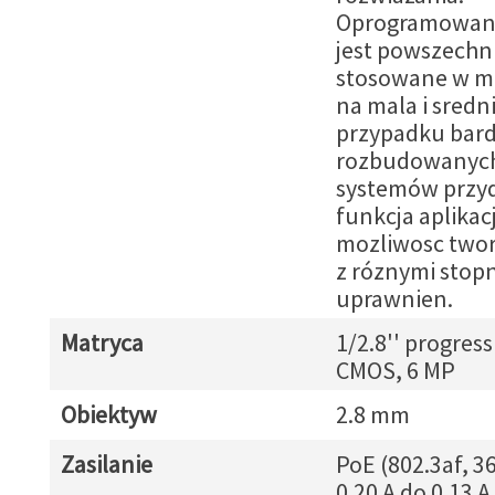
Oprogramowani
jest powszechn
stosowane w m
na mala i sredni
przypadku bard
rozbudowanyc
systemów przy
funkcja aplikacj
mozliwosc twor
z róznymi stop
uprawnien.
Matryca
1/2.8'' progress
CMOS, 6 MP
Obiektyw
2.8 mm
Zasilanie
PoE (802.3af, 36
0.20 A do 0.13 A