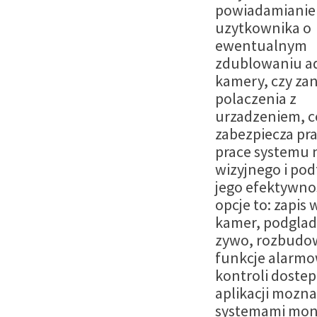
powiadamianie
uzytkownika o
ewentualnym
zdublowaniu ad
kamery, czy za
polaczenia z
urzadzeniem, c
zabezpiecza pr
prace systemu 
wizyjnego i po
jego efektywno
opcje to: zapis 
kamer, podglad
zywo, rozbudo
funkcje alarmo
kontroli dostep
aplikacji mozn
systemami moni