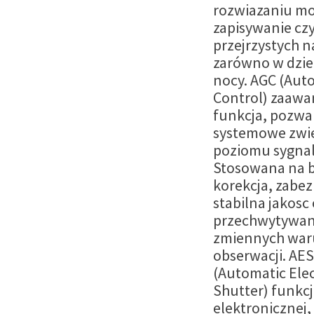
rozwiazaniu mo
zapisywanie czy
przejrzystych 
zarówno w dzien
nocy. AGC (Aut
Control) zaaw
funkcja, pozwa
systemowe zwi
poziomu sygnal
Stosowana na b
korekcja, zabez
stabilna jakosc
przechwytywa
zmiennych war
obserwacji. AES
(Automatic Ele
Shutter) funkcj
elektronicznej,