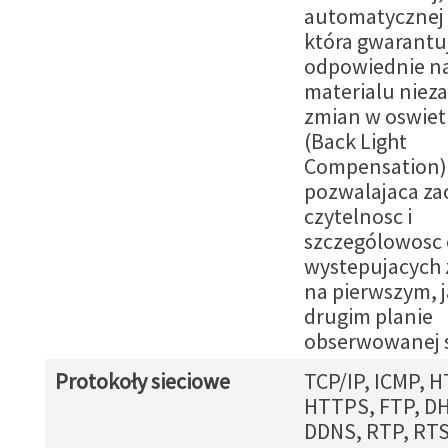
automatycznej 
która gwarantu
odpowiednie na
materialu nieza
zmian w oswiet
(Back Light
Compensation)
pozwalajaca z
czytelnosc i
szczególowosc
wystepujacych
na pierwszym, j
drugim planie
obserwowanej 
Protokoły sieciowe
TCP/IP, ICMP, H
HTTPS, FTP, DH
DDNS, RTP, RTS