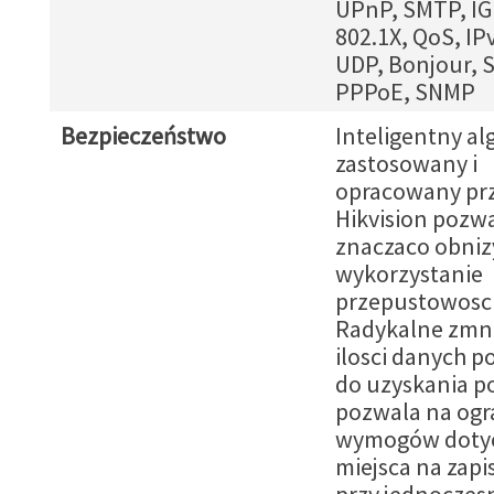
UPnP, SMTP, IG
802.1X, QoS, IPv
UDP, Bonjour, 
PPPoE, SNMP
Bezpieczeństwo
Inteligentny a
zastosowany i
opracowany prz
Hikvision pozw
znaczaco obniz
wykorzystanie
przepustowosci 
Radykalne zmni
ilosci danych 
do uzyskania p
pozwala na ogr
wymogów doty
miejsca na zapi