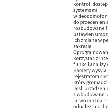
kontroli dostep
systemami
wideodomofono
do przecenienia
rozbudowane f
ustawien umozl
ich zmiane w p
zakresie.
Oprogramowan
korzystac z int
funkcji analizy
Kamery wysylaj
rejestratora si
który gromadzi
Jesli urzadzeni
z wbudowanej a
latwo mozna n
odnalezc po do