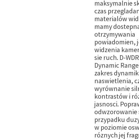
maksymalnie s
czas przeglada
materialów wid
mamy dostepna
otrzymywania
powiadomien, je
widzenia kamer
sie ruch. D-WDR
Dynamic Range)
zakres dynamik
naswietlenia, cz
wyrównanie sil
kontrastów i ró
jasnosci. Popra
odwzorowanie 
przypadku duzy
w poziomie osw
róznych jej fr