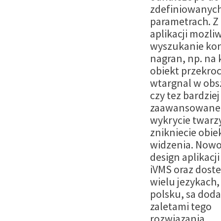
zdefiniowanyc
parametrach. Z
aplikacji mozliw
wyszukanie ko
nagran, np. na 
obiekt przekrocz
wtargnal w obsz
czy tez bardziej
zaawansowane, 
wykrycie twarz
znikniecie obie
widzenia. Now
design aplikacji
iVMS oraz dost
wielu jezykach,
polsku, sa dod
zaletami tego
rozwiazania.