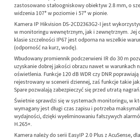
zastosowano stałoogniskowy obiektyw 2.8 mm, o sze
widzenia 107° w poziomie i 57° w pionie.
Kamera IP Hikvision DS-2CD2363G2-I jest wykorzyst
w monitoringu wewnętrznym, jak i zewnętrznym. Jej
klasie szczelności IP67 jest odporna na wszelkie wa
(odporność na kurz, wodę).
Wbudowany promiennik podczerwieni IR do 30 m poz
uzyskanie dobrej jakości obrazu nawet w warunkach n
oświetlenia. Funkcje 120 dB WDR czy DNR poprawiają
rejestrowany w scenerii dziennej, zaś funkcje takie ja
Spare pozwalają zabezpieczyć się przed utratą nagrań
Świetnie sprawdzi się w systemach monitoringu, w kt
wymagany jest długi czas zapisu i potrzeba maksymal
wydajności, dzięki wyeliminowaniu fałszywych alarm
H.265+.
Kamera należy do serii EasyIP 2.0 Plus z AcuSense, d