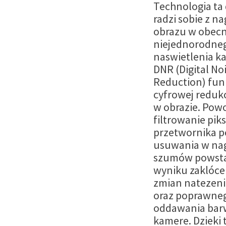
Technologia ta
radzi sobie z 
obrazu w obecn
niejednorodne
naswietlenia ka
DNR (Digital No
Reduction) fun
cyfrowej reduk
w obrazie. Pow
filtrowanie piks
przetwornika 
usuwania w na
szumów powsta
wyniku zaklócen
zmian natezeni
oraz poprawne
oddawania bar
kamere. Dzieki