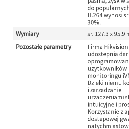
pasma, zysk w 
do popularnych
H.264 wynosi s
30%.
Wymiary
sr. 127.3 x 95.9
Pozostałe parametry
Firma Hikvision
udostepnia da
oprogramowani
uzytkowników 
monitoringu iV
Dzieki niemu ko
i zarzadzanie
urzadzeniami st
intuicyjne i pro
Korzystanie z ap
dostepowej gw
natychmiastow