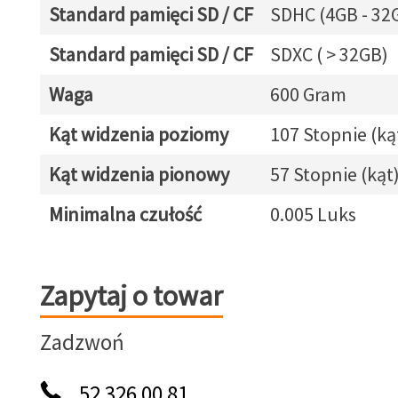
Standard pamięci SD / CF
SDHC (4GB - 32
Standard pamięci SD / CF
SDXC ( > 32GB)
Waga
600 Gram
Kąt widzenia poziomy
107 Stopnie (ką
Kąt widzenia pionowy
57 Stopnie (kąt
Minimalna czułość
0.005 Luks
Zapytaj o towar
Zapytaj o towar
Zadzwoń
52 326 00 81