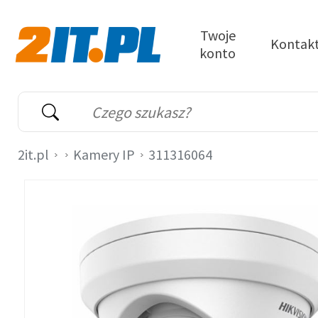
Przejdź do treści
Twoje
Kontak
konto
2it.pl
Wyszukiwarka
Słowo kluczowe
2it.pl
Kamery IP
311316064