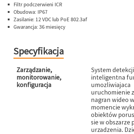
Filtr podczerwieni ICR
Obudowa: IP67
Zasilanie: 12 VDC lub PoE 802.3af
Gwarancja: 36 miesięcy
Specyfikacja
Zarządzanie,
System detekcji
monitorowanie,
inteligentna fu
konfiguracja
umozliwiajaca
uruchomienie z
nagran wideo 
momencie wykr
obiektów porus
sie w obszarze 
urzadzenia. Dzi