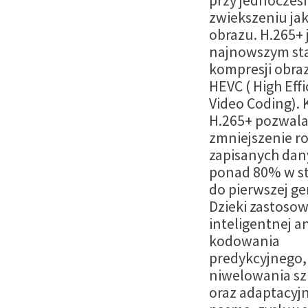
przy jednocze
zwiekszeniu jak
obrazu. H.265+ 
najnowszym s
kompresji obr
HEVC ( High Eff
Video Coding).
H.265+ pozwala
zmniejszenie r
zapisanych dan
ponad 80% w s
do pierwszej ge
Dzieki zastoso
inteligentnej an
kodowania
predykcyjnego,
niwelowania sz
oraz adaptacyjn