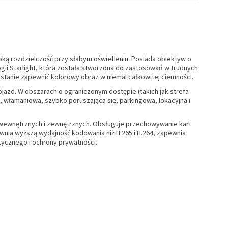
ą rozdzielczość przy słabym oświetleniu. Posiada obiektyw o
gii Starlight, która została stworzona do zastosowań w trudnych
 stanie zapewnić kolorowy obraz w niemal całkowitej ciemności.
jazd. W obszarach o ograniczonym dostępie (takich jak strefa
a, włamaniowa, szybko poruszająca się, parkingowa, lokacyjna i
 wewnętrznych i zewnętrznych. Obsługuje przechowywanie kart
wnia wyższą wydajność kodowania niż H.265 i H.264, zapewnia
tycznego i ochrony prywatności.