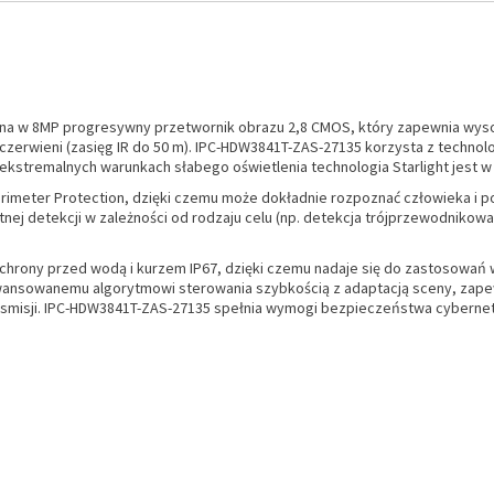
a w 8MP progresywny przetwornik obrazu 2,8 CMOS, który zapewnia wysok
erwieni (zasięg IR do 50 m). IPC-HDW3841T-ZAS-27135 korzysta z technolo
ekstremalnych warunkach słabego oświetlenia technologia Starlight jest w
rimeter Protection, dzięki czemu może dokładnie rozpoznać człowieka i po
tnej detekcji w zależności od rodzaju celu (np. detekcja trójprzewodnikow
chrony przed wodą i kurzem IP67, dzięki czemu nadaje się do zastosowań
aawansowanemu algorytmowi sterowania szybkością z adaptacją sceny, zape
ransmisji. IPC-HDW3841T-ZAS-27135 spełnia wymogi bezpieczeństwa cyberne