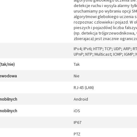
algorytmu glebokiego uczenia sie. 
detekcje ruchu i wysyla alarmy tyl
uruchamiamy po wybraniu opcji SM
algorytmowi glebokiego uczenia s
rozpoznac czlowieka i pojazd. W o
pieszych i pojazdów) liczba falszy
(np. detekcja trójprzewodnikowa, 
zbierajaca) jest znacznie ogranicz
IPv4; IPv6; HTTP; TCP; UDP; ARP; 
UPnP; NTP; Multicast; ICMP; IGMP
(tak/nie)
Tak
zewodowa
Nie
RJ-45 (LAN)
mobilnych
Android
mobilnych
iOS
IP67
PTZ