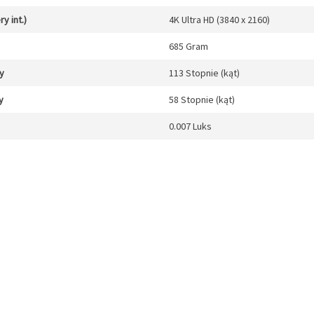
y int.)
4K Ultra HD (3840 x 2160)
685 Gram
y
113 Stopnie (kąt)
y
58 Stopnie (kąt)
0.007 Luks