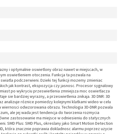
azny i optymalnie oswietlony obraz nawet w miejscach, w
bym oswietleniem otoczenia. Funkcja ta pozwala na
swiatla podczerwieni. Dzieki tej funkcji mozemy zmieniac
ich jak kontrast, ekspozycja czy jasnosc. Procesor sygnalowy
chmiast po wykryciu przeswietlenia zmniejsza moc oswietlacza
je sie bardziej wyrazny, a przeswietlenia znikaja. 3D DNR: 3D
az analizuje róznice pomiedzy kolejnymi klatkami wideo w celu
ia wiernosci odwzorowania obrazu. Technologia 3D-DNR pozwala
um, ale jej wada jest tendencja do tworzenia rozmycia
glówne zastosowanie ma miejsce w odniesieniu do statycznych
i. SMD Plus: SMD Plus, okreslany jako Smart Motion Detection
D, która znacznie poprawia dokladnosc alarmu poprzez uzycie