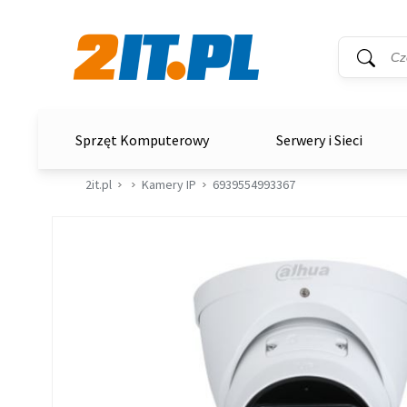
Wyszukiwar
Słowo kluc
2it.pl
Sprzęt Komputerowy
Serwery i Sieci
2it.pl
Kamery IP
6939554993367