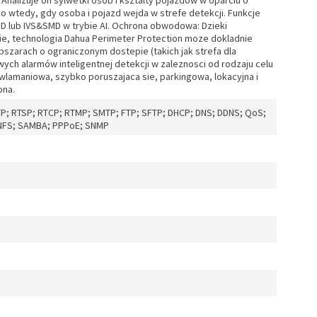
Analizuje on sylwetki osób i ksztalty pojazdów w oparciu o
ko wtedy, gdy osoba i pojazd wejda w strefe detekcji. Funkcje
D lub IVS&SMD w trybie AI. Ochrona obwodowa: Dzieki
ie, technologia Dahua Perimeter Protection moze dokladnie
bszarach o ograniczonym dostepie (takich jak strefa dla
wych alarmów inteligentnej detekcji w zaleznosci od rodzaju celu
wlamaniowa, szybko poruszajaca sie, parkingowa, lokacyjna i
ona.
RTP; RTSP; RTCP; RTMP; SMTP; FTP; SFTP; DHCP; DNS; DDNS; QoS;
; NFS; SAMBA; PPPoE; SNMP