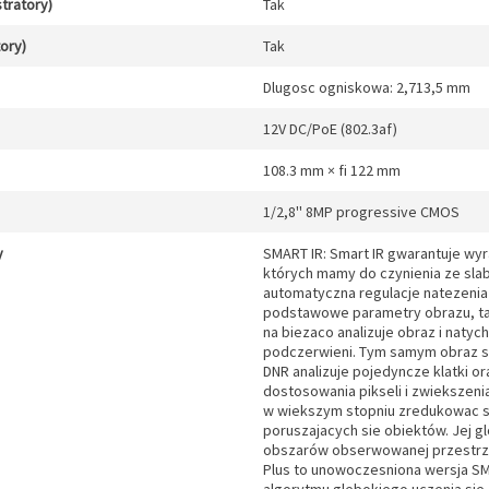
stratory)
Tak
tory)
Tak
Dlugosc ogniskowa: 2,713,5 mm
12V DC/PoE (802.3af)
108.3 mm × fi 122 mm
1/2,8'' 8MP progressive CMOS
y
SMART IR: Smart IR gwarantuje wyr
których mamy do czynienia ze sla
automatyczna regulacje natezenia 
podstawowe parametry obrazu, tak
na biezaco analizuje obraz i naty
podczerwieni. Tym samym obraz sta
DNR analizuje pojedyncze klatki or
dostosowania pikseli i zwiekszen
w wiekszym stopniu zredukowac sz
poruszajacych sie obiektów. Jej 
obszarów obserwowanej przestrzen
Plus to unowoczesniona wersja SM