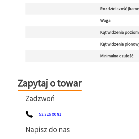
Rozdzielczość (kamer
Waga
Kąt widzenia poziom
Kąt widzenia pionow
Minimalna czułość
Zapytaj o towar
Zapytaj o towar
Zadzwoń
52 326 00 81
Napisz do nas