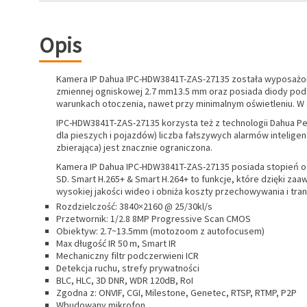
Opis
Kamera IP Dahua IPC-HDW3841T-ZAS-27135 została wyposażon
zmiennej ogniskowej 2.7 mm13.5 mm oraz posiada diody podcz
warunkach otoczenia, nawet przy minimalnym oświetleniu. W 
IPC-HDW3841T-ZAS-27135 korzysta też z technologii Dahua Pe
dla pieszych i pojazdów) liczba fałszywych alarmów inteligen
zbierająca) jest znacznie ograniczona.
Kamera IP Dahua IPC-HDW3841T-ZAS-27135 posiada stopień o
SD. Smart H.265+ & Smart H.264+ to funkcje, które dzięki z
wysokiej jakości wideo i obniża koszty przechowywania i t
Rozdzielczość: 3840×2160 @ 25/30kl/s
Przetwornik: 1/2.8 8MP Progressive Scan CMOS
Obiektyw: 2.7~13.5mm (motozoom z autofocusem)
Max długość IR 50 m, Smart IR
Mechaniczny filtr podczerwieni ICR
Detekcja ruchu, strefy prywatności
BLC, HLC, 3D DNR, WDR 120dB, RoI
Zgodna z: ONVIF, CGI, Milestone, Genetec, RTSP, RTMP, P2P
Wbudowany mikrofon