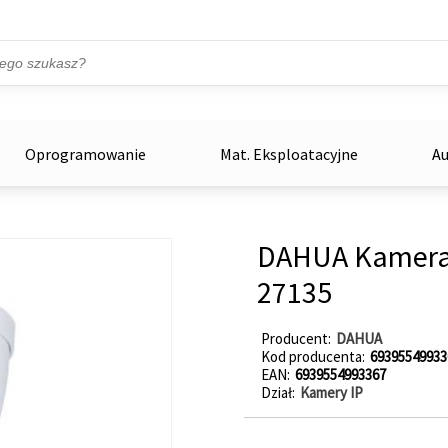
Przejdź do treści
ka
zowe
Oprogramowanie
Mat. Eksploatacyjne
Au
DAHUA Kamera
27135
Producent
DAHUA
Kod producenta
69395549933
EAN
6939554993367
Dział
Kamery IP