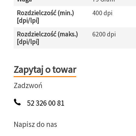
Rozdzielczość (min.)
400 dpi
[dpi/lpi]
Rozdzielczość (maks.)
6200 dpi
[dpi/lpi]
Zapytaj o towar
Zapytaj o towar
Zadzwoń
52 326 00 81
Napisz do nas