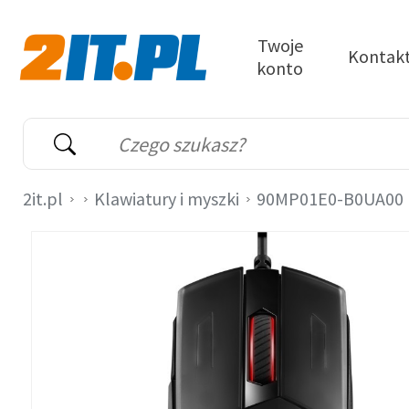
Przejdź do treści
Twoje
Kontak
konto
2it.pl
Wyszukiwarka
Słowo kluczowe
2it.pl
Klawiatury i myszki
90MP01E0-B0UA00