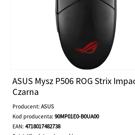
ASUS Mysz P506 ROG Strix Impact
Czarna
Producent
ASUS
Kod producenta
90MP01E0-B0UA00
EAN
4718017482738