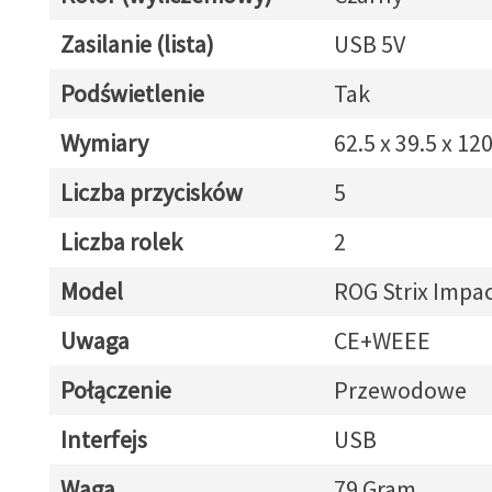
Zasilanie (lista)
USB 5V
Podświetlenie
Tak
Wymiary
62.5 x 39.5 x 1
Liczba przycisków
5
Liczba rolek
2
Model
ROG Strix Impact
Uwaga
CE+WEEE
Połączenie
Przewodowe
Interfejs
USB
Waga
79 Gram