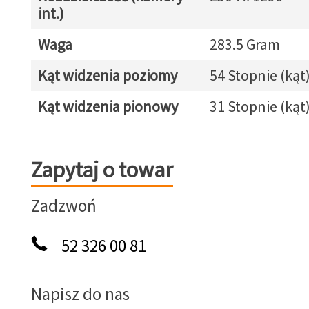
int.)
Waga
283.5 Gram
Kąt widzenia poziomy
54 Stopnie (kąt
Kąt widzenia pionowy
31 Stopnie (kąt
Zapytaj o towar
Zapytaj o towar
Zadzwoń
52 326 00 81
Napisz do nas