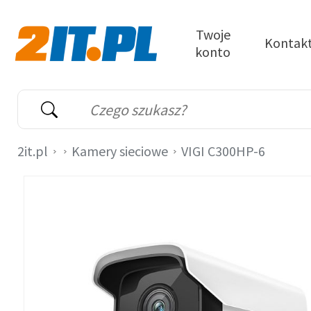
Przejdź do treści
Twoje
Kontak
konto
2it.pl
Wyszukiwarka
Słowo kluczowe
2it.pl
Kamery sieciowe
VIGI C300HP-6