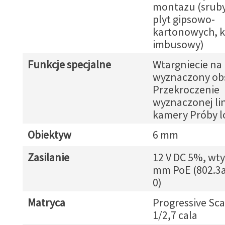
montazu (sruby
plyt gipsowo-
kartonowych, k
imbusowy)
Funkcje specjalne
Wtargniecie na
wyznaczony ob
Przekroczenie
wyznaczonej lin
kamery Próby 
Obiektyw
6 mm
Zasilanie
12 V DC 5%, wty
mm PoE (802.3af
0)
Matryca
Progressive Sc
1/2,7 cala