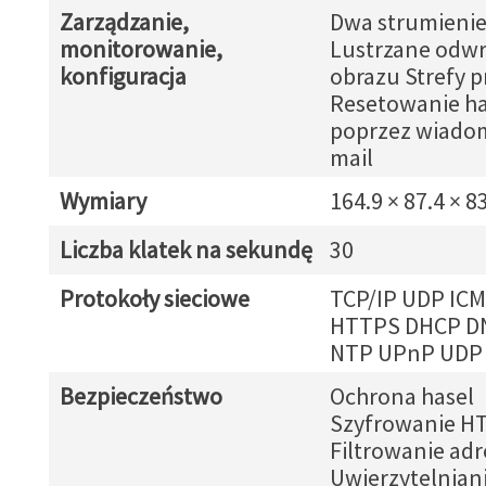
Zarządzanie,
Dwa strumienie
monitorowanie,
Lustrzane odw
konfiguracja
obrazu Strefy 
Resetowanie ha
poprzez wiadom
mail
Wymiary
164.9 × 87.4 × 
Liczba klatek na sekundę
30
Protokoły sieciowe
TCP/IP UDP IC
HTTPS DHCP D
NTP UPnP UDP
Bezpieczeństwo
Ochrona hasel
Szyfrowanie H
Filtrowanie ad
Uwierzytelnian