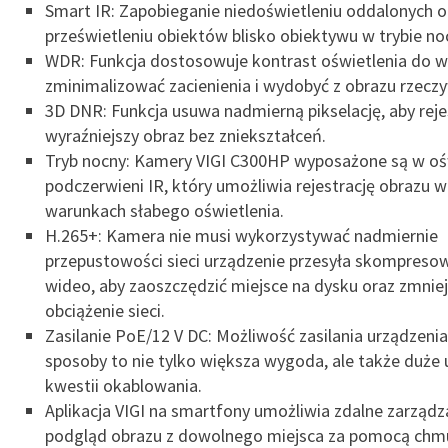
Smart IR: Zapobieganie niedoświetleniu oddalonych 
prześwietleniu obiektów blisko obiektywu w trybie n
WDR: Funkcja dostosowuje kontrast oświetlenia do 
zminimalizować zacienienia i wydobyć z obrazu rzeczy
3D DNR: Funkcja usuwa nadmierną pikselację, aby rej
wyraźniejszy obraz bez zniekształceń.
Tryb nocny: Kamery VIGI C300HP wyposażone są w oś
podczerwieni IR, który umożliwia rejestrację obrazu 
warunkach słabego oświetlenia.
H.265+: Kamera nie musi wykorzystywać nadmiernie
przepustowości sieci urządzenie przesyła skompreso
wideo, aby zaoszczędzić miejsce na dysku oraz zmnie
obciążenie sieci.
Zasilanie PoE/12 V DC: Możliwość zasilania urządzeni
sposoby to nie tylko większa wygoda, ale także duże 
kwestii okablowania.
Aplikacja VIGI na smartfony umożliwia zdalne zarządz
podgląd obrazu z dowolnego miejsca za pomocą chmu