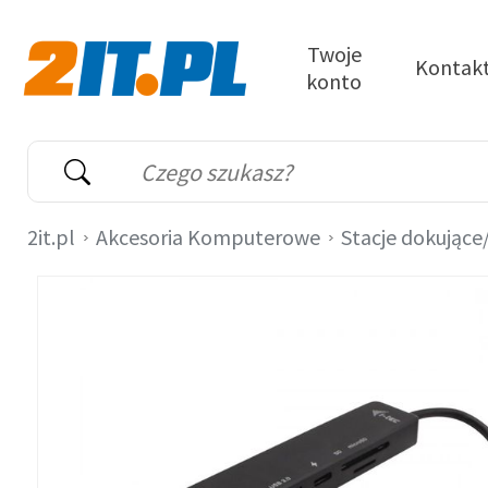
Przejdź do treści
Twoje
Kontak
konto
2it.pl
Wyszukiwarka
Słowo kluczowe
2it.pl
Akcesoria Komputerowe
Stacje dokujące