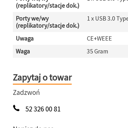
(replikatory/stacje dok.)
Porty we/wy
1 x USB 3.0 Typ
(replikatory/stacje dok.)
Uwaga
CE+WEEE
Waga
35 Gram
Zapytaj o towar
Zapytaj o towar
Zadzwoń
52 326 00 81