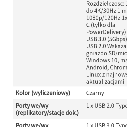
Rozdzielczosc: 
do 4K/30Hz 1 mo
1080p/120Hz 1x
C (tylko dla
PowerDelivery) 
USB 3.0 (5Gbps)
USB 2.0 Wskaza
gniazdo SD/mic
Windows 10, m
Android, Chrom
Linux z najnow
aktualizacjami
Kolor (wyliczeniowy)
Czarny
Porty we/wy
1 x USB 2.0 Typ
(replikatory/stacje dok.)
Porty we/wy
1 x USB 3.0 Typ