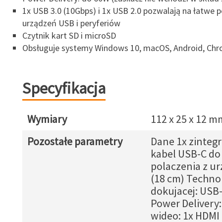
1x USB 3.0 (10Gbps) i 1x USB 2.0 pozwalają na łatwe 
urządzeń USB i peryferiów
Czytnik kart SD i microSD
Obsługuje systemy Windows 10, macOS, Android, Chro
Specyfikacja
Wymiary
112 x 25 x 12 m
Pozostałe parametry
Dane 1x zinteg
kabel USB-C do
polaczenia z u
(18 cm) Technol
dokujacej: USB
Power Delivery:
wideo: 1x HDMI