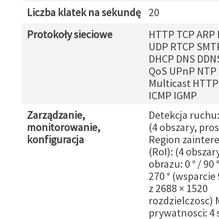
Liczba klatek na sekundę
20
Protokoły sieciowe
HTTP TCP ARP 
UDP RTCP SMT
DHCP DNS DDN
QoS UPnP NTP
Multicast HTT
ICMP IGMP
Zarządzanie,
Detekcja ruchu:
monitorowanie,
(4 obszary, pro
konfiguracja
Region zainter
(RoI): (4 obszar
obrazu: 0 ° / 90 °
270 ° (wsparcie 9
z 2688 × 1520
rozdzielczosc)
prywatnosci: 4 