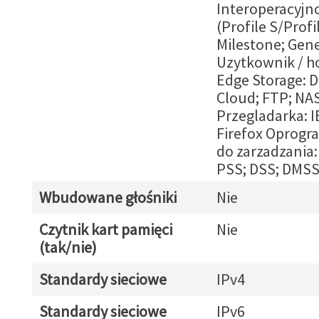
Interoperacyjn
(Profile S/Profil
Milestone; Gen
Uzytkownik / ho
Edge Storage: 
Cloud; FTP; NA
Przegladarka: I
Firefox Oprog
do zarzadzania
PSS; DSS; DMS
Wbudowane głośniki
Nie
Czytnik kart pamięci
Nie
(tak/nie)
Standardy sieciowe
IPv4
Standardy sieciowe
IPv6