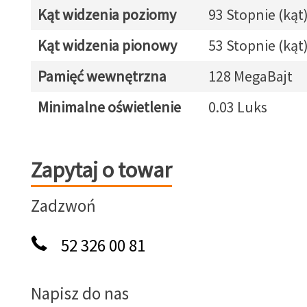
Kąt widzenia poziomy
93 Stopnie (kąt
Kąt widzenia pionowy
53 Stopnie (kąt
Pamięć wewnętrzna
128 MegaBajt
Minimalne oświetlenie
0.03 Luks
Zapytaj o towar
Zapytaj o towar
Zadzwoń
52 326 00 81
Napisz do nas