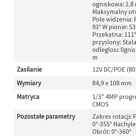
ogniskowa: 2.
Maksymalny otw
Pole widzenia:
93° W pionie: 53
Przekatna: 111
przyslony: Stala
odleglosc 0gnis
m
Zasilanie
12V DC/POE (80
Wymiary
84,9 x 108 mm
Matryca
1/3" 4MP progr
CMOS
Pozostałe parametry
Zakres rotacji:
0°-355° Nachyle
Obrót: 0°-360°