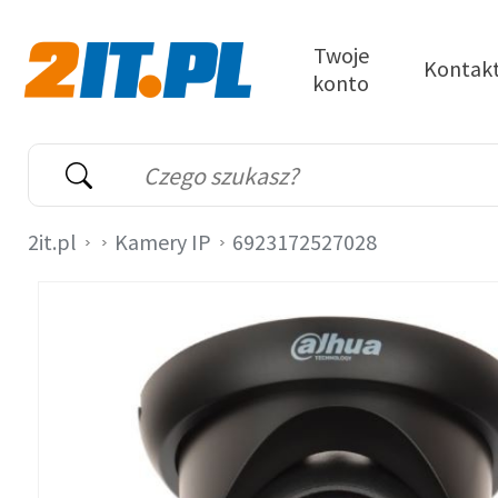
Przejdź do treści
Twoje
Kontak
konto
2it.pl
Wyszukiwarka
Słowo kluczowe
2it.pl
Kamery IP
6923172527028