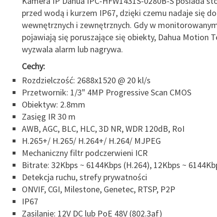
Kamera IP Dahua IPC-HFW1431S-0280B-S posiada sto
przed wodą i kurzem IP67, dzięki czemu nadaje się d
wewnętrznych i zewnętrznych. Gdy w monitorowanym
pojawiają się poruszające się obiekty, Dahua Motion 
wyzwala alarm lub nagrywa.
Cechy:
Rozdzielczość: 2688x1520 @ 20 kl/s
Przetwornik: 1/3" 4MP Progressive Scan CMOS
Obiektyw: 2.8mm
Zasięg IR 30 m
AWB, AGC, BLC, HLC, 3D NR, WDR 120dB, RoI
H.265+/ H.265/ H.264+/ H.264/ MJPEG
Mechaniczny filtr podczerwieni ICR
Bitrate: 32Kbps ~ 6144Kbps (H.264), 12Kbps ~ 6144Kb
Detekcja ruchu, strefy prywatności
ONVIF, CGI, Milestone, Genetec, RTSP, P2P
IP67
Zasilanie: 12V DC lub PoE 48V (802.3af)