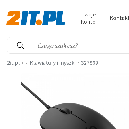
Przejdź do treści
Twoje
Kontak
konto
2it.pl
Wyszukiwarka
Słowo kluczowe
2it.pl
Klawiatury i myszki
327869