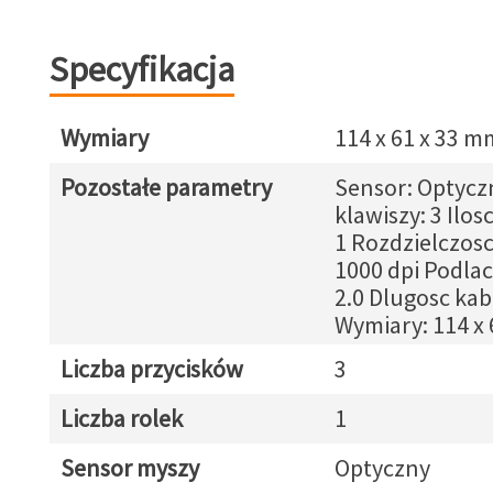
Specyfikacja
Wymiary
114 x 61 x 33 m
Pozostałe parametry
Sensor: Optyczn
klawiszy: 3 Ilos
1 Rozdzielczosc
1000 dpi Podla
2.0 Dlugosc kab
Wymiary: 114 x
Liczba przycisków
3
Liczba rolek
1
Sensor myszy
Optyczny