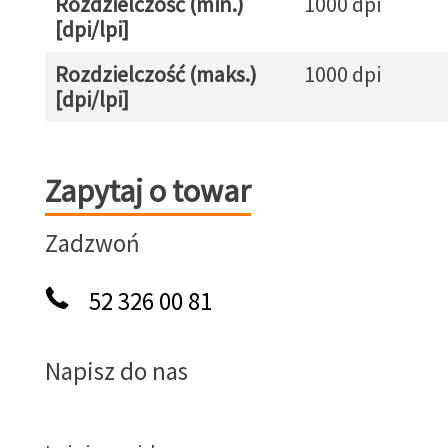
Rozdzielczość (min.)
1000 dpi
[dpi/lpi]
Rozdzielczość (maks.)
1000 dpi
[dpi/lpi]
Zapytaj o towar
Zapytaj o towar
Zadzwoń
52 326 00 81
Napisz do nas