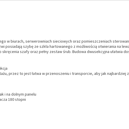
nego w biurach, serwerowniach sieciowych oraz pomieszczeniach sterowani
zwi posiadają szybę ze szkła hartowanego z możliwością otwierania na le
o skręcenia szafy oraz pełny zestaw śrub. Budowa dwusekcyjna ułatwia d
kcja
u, przez to jest łatwa w przenoszeniu i transporcie, aby jak najbardziej
k i na dolnym panelu
acza 180 stopni