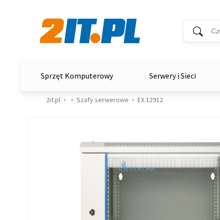
Wyszukiwar
Słowo kluc
2it.pl
Sprzęt Komputerowy
Serwery i Sieci
2it.pl
Szafy serwerowe
EX.12912