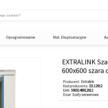
Przejdź do treści
ka
zowe
Oprogramowanie
Mat. Eksploatacyjne
Au
EXTRALINK Sza
600x600 szara
Producent
Extralink
Kod producenta
EX.12912
EAN
5903148912912
Dział
Szafy serwerowe