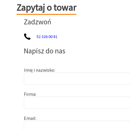
Zapytaj o towar
Zapytaj o towar
Zadzwoń
52 326 00 81
Napisz do nas
Imię i nazwisko
Firma
Email