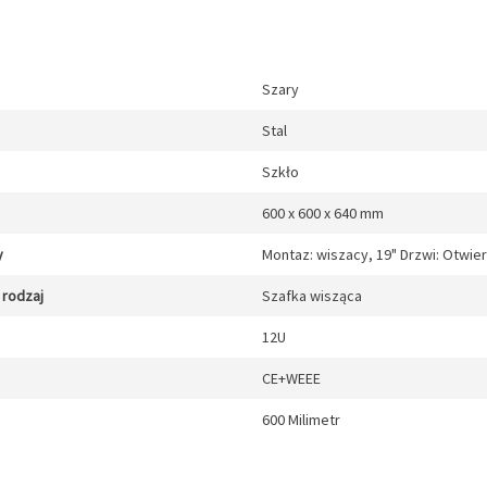
Szary
Stal
Szkło
600 x 600 x 640 mm
y
Montaz: wiszacy, 19" Drzwi: Otwi
 rodzaj
Szafka wisząca
12U
CE+WEEE
600 Milimetr