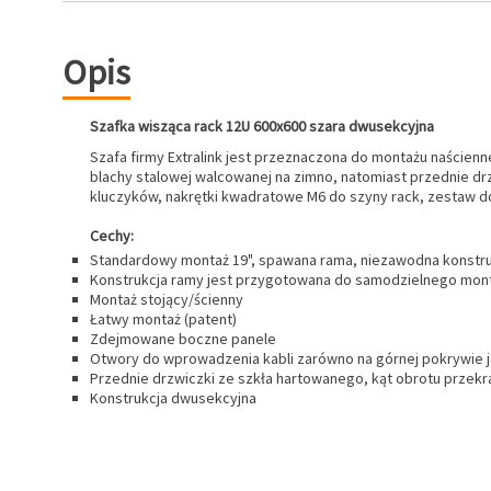
Opis
Szafka wisząca rack 12U 600x600 szara dwusekcyjna
Szafa firmy Extralink jest przeznaczona do montażu naścien
blachy stalowej walcowanej na zimno, natomiast przednie dr
kluczyków, nakrętki kwadratowe M6 do szyny rack, zestaw d
Cechy:
Standardowy montaż 19", spawana rama, niezawodna konstru
Konstrukcja ramy jest przygotowana do samodzielnego montaż
Montaż stojący/ścienny
Łatwy montaż (patent)
Zdejmowane boczne panele
Otwory do wprowadzenia kabli zarówno na górnej pokrywie ja
Przednie drzwiczki ze szkła hartowanego, kąt obrotu przekr
Konstrukcja dwusekcyjna