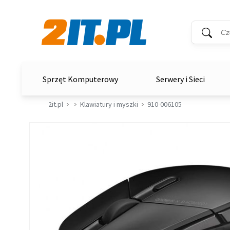
Wyszukiwar
Słowo kluc
2it.pl
Sprzęt Komputerowy
Serwery i Sieci
2it.pl
Klawiatury i myszki
910-006105