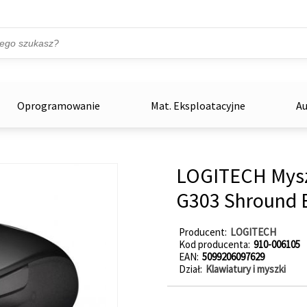
Przejdź do treści
ka
zowe
Oprogramowanie
Mat. Eksploatacyjne
Au
LOGITECH Mysz
G303 Shround E
Producent
LOGITECH
Kod producenta
910-006105
EAN
5099206097629
Dział
Klawiatury i myszki