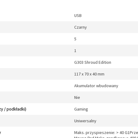
USB
Czarny
5
1
G303 Shroud Edition
117 x 70 x 40 mm
Akumulator wbudowany
Nie
y / podkładki)
Gaming
Uniwersalny
y
Maks. przyspieszenie: > 40 G1Pr