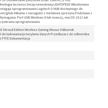
PS2 Odswiezanie polozenia (USB): 1000 Hz (1 ms)
echnologia lacznosci bezprzewodowej LIGHTSPEED Wbudowana
magaja oprogramowania Logitech G HUB dostepnego do
com/ghub Klikanie z naciagiem z metalowa sprezyna Podstawa z
Wymagania: Port USB Windows 8 lub nowszy, macOS 10.11 lub
lu pobrania oprogramowania
 Shroud Edition Wireless Gaming Mouse Odbiornik
do ladowania/przesylania danych Przedluzacz do odbiornika
 z PTFE Dokumentacja