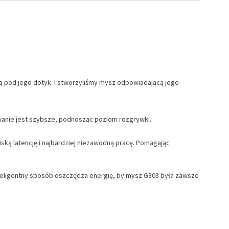
ją pod jego dotyk. I stworzyliśmy mysz odpowiadającą jego
owanie jest szybsze, podnosząc poziom rozgrywki.
ką latencję i najbardziej niezawodną pracę. Pomagając
inteligentny sposób oszczędza energię, by mysz G303 była zawsze