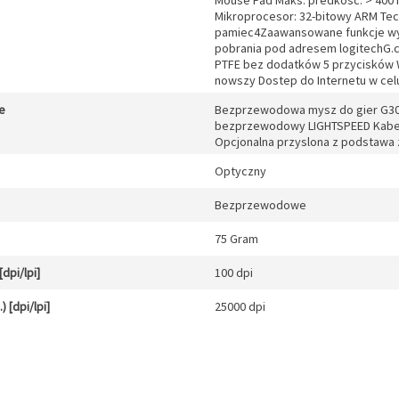
Mouse Pad Maks. predkosc: > 400 I
Mikroprocesor: 32-bitowy ARM T
pamiec4Zaawansowane funkcje wy
pobrania pod adresem logitechG.
PTFE bez dodatków 5 przycisków 
nowszy Dostep do Internetu w ce
e
Bezprzewodowa mysz do gier G303
bezprzewodowy LIGHTSPEED Kabel 
Opcjonalna przyslona z podstawa
Optyczny
Bezprzewodowe
75 Gram
dpi/lpi]
100 dpi
 [dpi/lpi]
25000 dpi