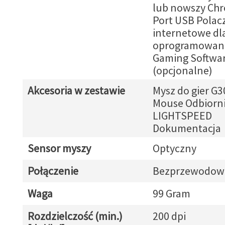
lub nowszy Ch
Port USB Polac
internetowe dl
oprogramowani
Gaming Softwa
(opcjonalne)
Akcesoria w zestawie
Mysz do gier G
Mouse Odbiorn
LIGHTSPEED
Dokumentacja
Sensor myszy
Optyczny
Połączenie
Bezprzewodow
Waga
99 Gram
Rozdzielczość (min.)
200 dpi