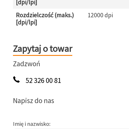
[dpi/lpi]
Rozdzielczość (maks.)
12000 dpi
[dpi/lpi]
Zapytaj o towar
Zapytaj o towar
Zadzwoń
52 326 00 81
Napisz do nas
Imię i nazwisko