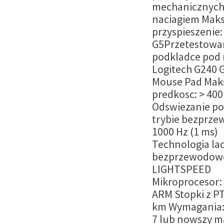
mechanicznych
naciagiem Maks
przyspieszenie:
G5Przetestowa
podkladce pod
Logitech G240 
Mouse Pad Mak
predkosc: > 400
Odswiezanie po
trybie bezprz
1000 Hz (1 ms)
Technologia la
bezprzewodowe
LIGHTSPEED
Mikroprocesor:
ARM Stopki z P
km Wymagania:
7 lub nowszy m