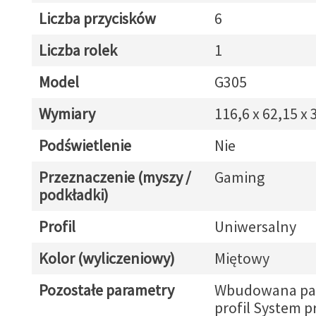
Liczba przycisków
6
Liczba rolek
1
Model
G305
Wymiary
116,6 x 62,15 x
Podświetlenie
Nie
Przeznaczenie (myszy /
Gaming
podkładki)
Profil
Uniwersalny
Kolor (wyliczeniowy)
Miętowy
Pozostałe parametry
Wbudowana pam
profil System p