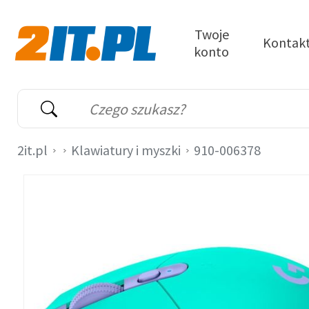
Przejdź do treści
Twoje
Kontak
konto
2it.pl
Wyszukiwarka
Słowo kluczowe
2it.pl
Klawiatury i myszki
910-006378