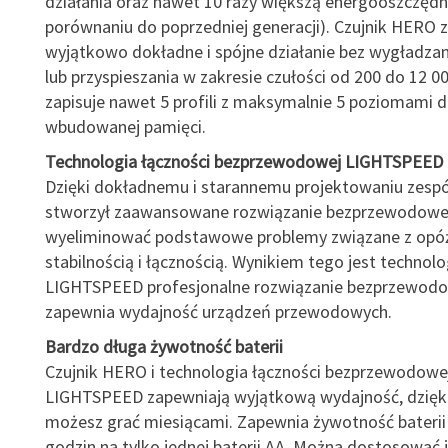
działania oraz nawet 10 razy większą energooszczęd
porównaniu do poprzedniej generacji). Czujnik HERO 
wyjątkowo dokładne i spójne działanie bez wygładzani
lub przyspieszania w zakresie czułości od 200 do 12 0
zapisuje nawet 5 profili z maksymalnie 5 poziomami d
wbudowanej pamięci.
Technologia łączności bezprzewodowej LIGHTSPEED
Dzięki dokładnemu i starannemu projektowaniu zespó
stworzył zaawansowane rozwiązanie bezprzewodowe
wyeliminować podstawowe problemy związane z opóź
stabilnością i łącznością. Wynikiem tego jest technolo
LIGHTSPEED profesjonalne rozwiązanie bezprzewodo
zapewnia wydajność urządzeń przewodowych.
Bardzo długa żywotność baterii
Czujnik HERO i technologia łączności bezprzewodowe
LIGHTSPEED zapewniają wyjątkową wydajność, dzięki
możesz grać miesiącami. Zapewnia żywotność baterii
godzin na tylko jednej baterii AA. Można dostosować j