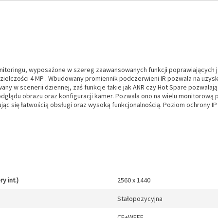
onitoringu, wyposażone w szereg zaawansowanych funkcji poprawiających ja
elczości 4 MP . Wbudowany promiennik podczerwieni IR pozwala na uzysk
any w scenerii dziennej, zaś funkcje takie jak ANR czy Hot Spare pozwala
dglądu obrazu oraz konfiguracji kamer. Pozwala ono na wielu monitorową p
ąc się łatwością obsługi oraz wysoką funkcjonalnością. Poziom ochrony
y int.)
2560 x 1440
Stałopozycyjna
CE+WEEE