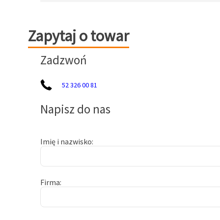
Zapytaj o towar
Zapytaj o towar
Zadzwoń
52 326 00 81
Napisz do nas
Imię i nazwisko
Firma