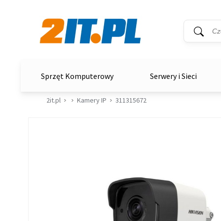
Wyszukiwar
Słowo kluc
2it.pl
Sprzęt Komputerowy
Serwery i Sieci
2it.pl
Kamery IP
311315672