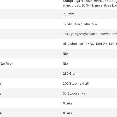
Kompresja H.265/H.264/MJPEG Pogl
wilgotnosc: 95% lub mniej (bez ko
2,8 mm
12 VDC, 0.4 A, Max: 5 W
1/3 z progresywnym skanowanie
Hikvision - MOHIK%, NUHIK%, UPH
Nie
(tak/nie)
Nie
280 Gram
y
100 Stopnie (kąt)
y
55 Stopnie (kąt)
0 Luks
e
0 Luks