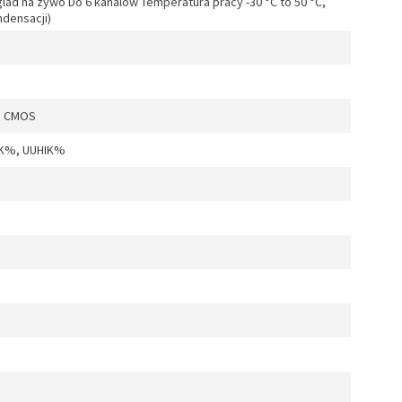
ad na zywo Do 6 kanalów Temperatura pracy -30 °C to 50 °C,
ndensacji)
m CMOS
IK%, UUHIK%