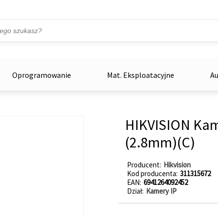
Przejdź do treści
ka
zowe
Oprogramowanie
Mat. Eksploatacyjne
Au
HIKVISION Kam
(2.8mm)(C)
Producent
Hikvision
Kod producenta
311315672
EAN
6941264092452
Dział
Kamery IP