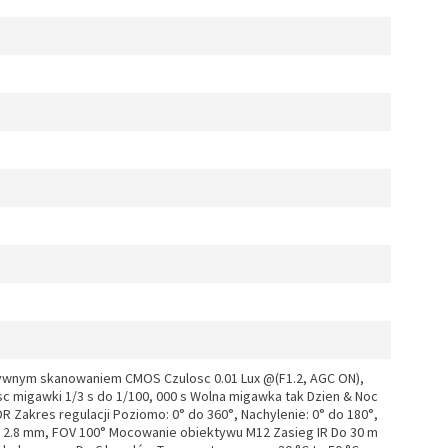
sywnym skanowaniem CMOS Czulosc 0.01 Lux @(F1.2, AGC ON),
sc migawki 1/3 s do 1/100, 000 s Wolna migawka tak Dzien & Noc
DR Zakres regulacji Poziomo: 0° do 360°, Nachylenie: 0° do 180°,
t 2.8 mm, FOV 100° Mocowanie obiektywu M12 Zasieg IR Do 30 m