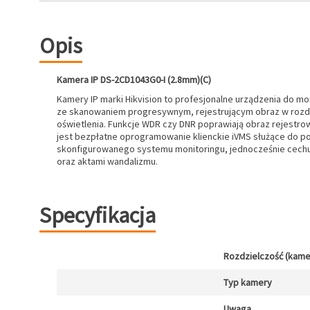
Opis
Kamera IP DS-2CD1043G0-I (2.8mm)(C)
Kamery IP marki Hikvision to profesjonalne urządzenia do m
ze skanowaniem progresywnym, rejestrującym obraz w rozdzi
oświetlenia. Funkcje WDR czy DNR poprawiają obraz rejestrow
jest bezpłatne oprogramowanie klienckie iVMS służące do po
skonfigurowanego systemu monitoringu, jednocześnie cechuj
oraz aktami wandalizmu.
Specyfikacja
Rozdzielczość (kamer
Typ kamery
Uwaga