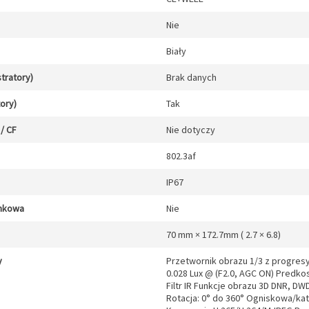
Nie
Biały
stratory)
Brak danych
tory)
Tak
/ CF
Nie dotyczy
802.3af
IP67
unkowa
Nie
70 mm × 172.7mm ( 2.7 × 6.8)
y
Przetwornik obrazu 1/3 z progre
0.028 Lux @ (F2.0, AGC ON) Predko
Filtr IR Funkcje obrazu 3D DNR, DW
Rotacja: 0° do 360° Ogniskowa/ka