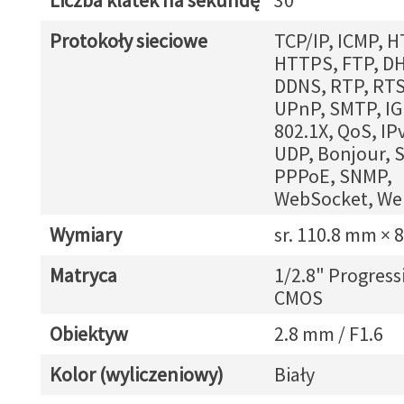
Liczba klatek na sekundę
30
Protokoły sieciowe
TCP/IP, ICMP, H
HTTPS, FTP, DH
DDNS, RTP, RTS
UPnP, SMTP, IG
802.1X, QoS, IPv
UDP, Bonjour, 
PPPoE, SNMP,
WebSocket, We
Wymiary
sr. 110.8 mm × 
Matryca
1/2.8" Progress
CMOS
Obiektyw
2.8 mm / F1.6
Kolor (wyliczeniowy)
Biały