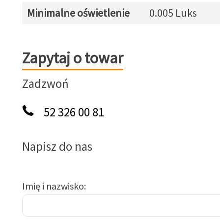
Minimalne oświetlenie
0.005 Luks
Zapytaj o towar
Zapytaj o towar
Zadzwoń
52 326 00 81
Napisz do nas
Imię i nazwisko