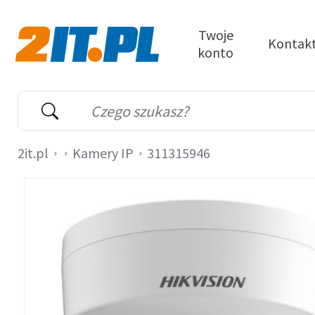
Przejdź do treści
Twoje
Kontak
konto
2it.pl
Wyszukiwarka
Słowo kluczowe
2it.pl
Kamery IP
311315946