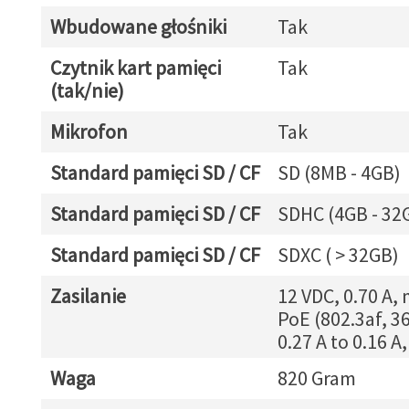
Wbudowane głośniki
Tak
Czytnik kart pamięci
Tak
(tak/nie)
Mikrofon
Tak
Standard pamięci SD / CF
SD (8MB - 4GB)
Standard pamięci SD / CF
SDHC (4GB - 32
Standard pamięci SD / CF
SDXC ( > 32GB)
Zasilanie
12 VDC, 0.70 A, 
PoE (802.3af, 36
0.27 A to 0.16 A
Waga
820 Gram