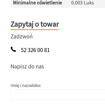
Minimalne oświetlenie
0.003 Luks
Zapytaj o towar
Zapytaj o towar
Zadzwoń
52 326 00 81
Napisz do nas
Imię i nazwisko