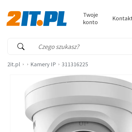
Przejdź do treści
Twoje
Kontak
konto
2it.pl
Wyszukiwarka
Słowo kluczowe
2it.pl
Kamery IP
311316225