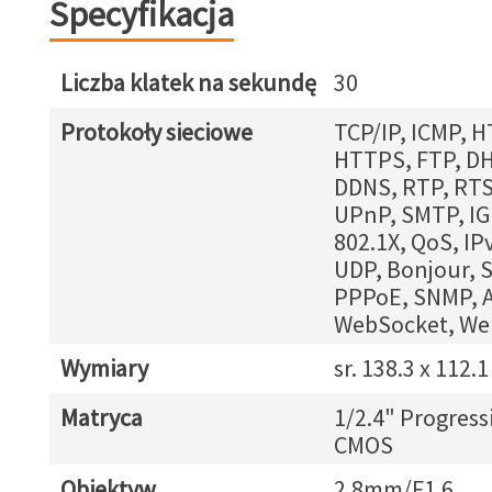
Specyfikacja
Liczba klatek na sekundę
30
Protokoły sieciowe
TCP/IP, ICMP, H
HTTPS, FTP, DH
DDNS, RTP, RTS
UPnP, SMTP, IG
802.1X, QoS, IPv
UDP, Bonjour, 
PPPoE, SNMP, 
WebSocket, We
Wymiary
sr. 138.3 x 112
Matryca
1/2.4" Progress
CMOS
Obiektyw
2.8mm/F1.6