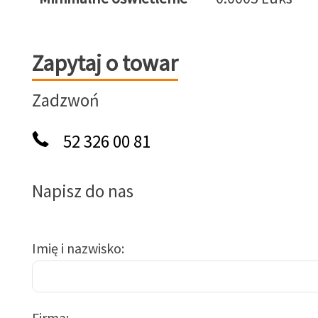
Zapytaj o towar
Zapytaj o towar
Zadzwoń
52 326 00 81
Napisz do nas
Imię i nazwisko
Firma