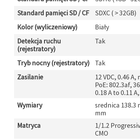
Standard pamięci SD / CF
SDXC ( > 32GB)
Kolor (wyliczeniowy)
Biały
Detekcja ruchu
Tak
(rejestratory)
Tryb nocny (rejestratory)
Tak
Zasilanie
12 VDC, 0.46 A, 
PoE: 802.3af, 36 
0.18 A to 0.11 A
Wymiary
srednica 138.3 
mm
Matryca
1/1.2 Progressi
CMO