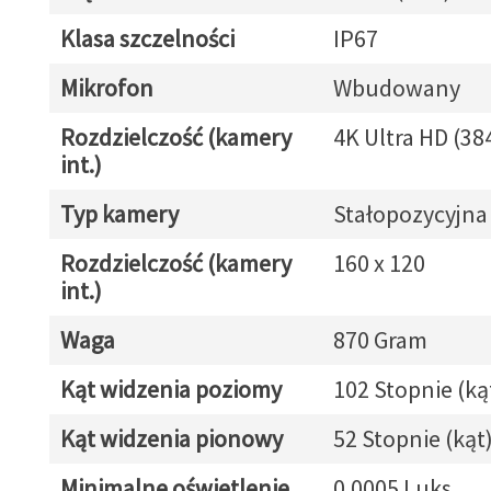
Klasa szczelności
IP67
Mikrofon
Wbudowany
Rozdzielczość (kamery
4K Ultra HD (38
int.)
Typ kamery
Stałopozycyjna
Rozdzielczość (kamery
160 x 120
int.)
Waga
870 Gram
Kąt widzenia poziomy
102 Stopnie (ką
Kąt widzenia pionowy
52 Stopnie (kąt
Minimalne oświetlenie
0.0005 Luks