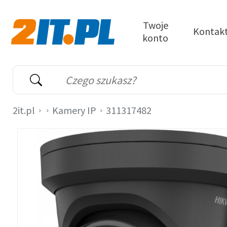
Przejdź do treści
Twoje
Kontak
konto
2it.pl
Wyszukiwarka
Słowo kluczowe
2it.pl
Kamery IP
311317482