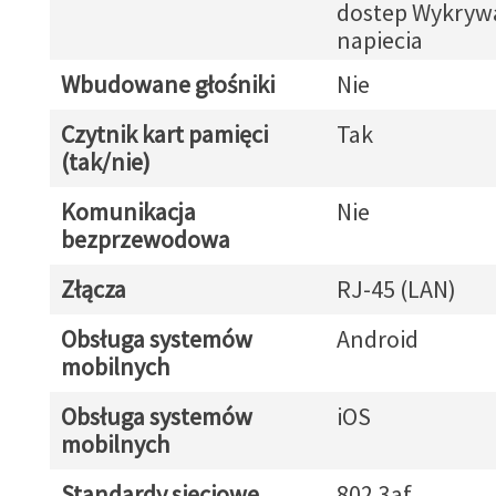
dostep Wykryw
napiecia
Wbudowane głośniki
Nie
Czytnik kart pamięci
Tak
(tak/nie)
Komunikacja
Nie
bezprzewodowa
Złącza
RJ-45 (LAN)
Obsługa systemów
Android
mobilnych
Obsługa systemów
iOS
mobilnych
Standardy sieciowe
802.3af