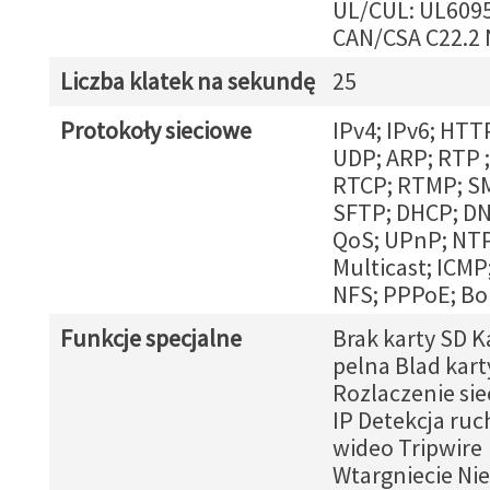
UL/CUL: UL609
CAN/CSA C22.2 
Liczba klatek na sekundę
25
Protokoły sieciowe
IPv4; IPv6; HTT
UDP; ARP; RTP 
RTCP; RTMP; S
SFTP; DHCP; DN
QoS; UPnP; NTP
Multicast; ICMP
NFS; PPPoE; Bo
Funkcje specjalne
Brak karty SD K
pelna Blad kart
Rozlaczenie sie
IP Detekcja ru
wideo Tripwire
Wtargniecie Ni