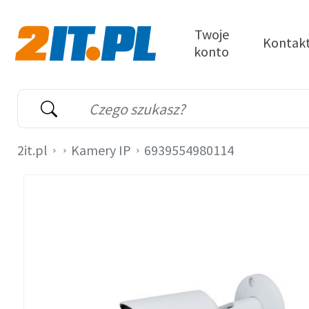
Przejdź do treści
Twoje
Kontak
konto
2it.pl
Wyszukiwarka
Słowo kluczowe
2it.pl
Kamery IP
6939554980114