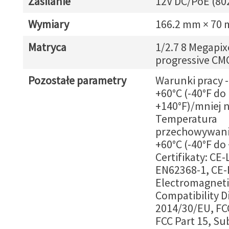
Zasilanie
12V DC/PoE (80
Wymiary
166.2 mm × 70 
Matryca
1/2.7 8 Megapix
progressive CM
Pozostałe parametry
Warunki pracy 
+60°C (-40°F do
+140°F)/mniej 
Temperatura
przechowywania
+60°C (-40°F do
Certifikaty: CE-
EN62368-1, CE-
Electromagneti
Compatibility D
2014/30/EU, FC
FCC Part 15, Su