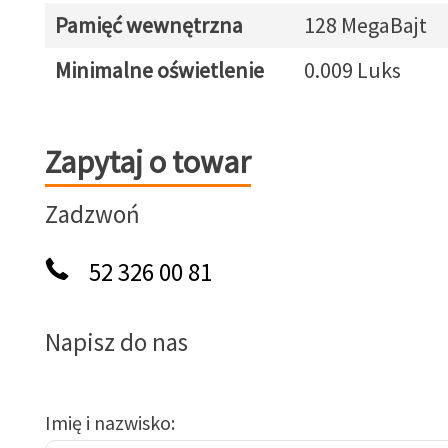
Pamięć wewnętrzna
128 MegaBajt
Minimalne oświetlenie
0.009 Luks
Zapytaj o towar
Zapytaj o towar
Zadzwoń
52 326 00 81
Napisz do nas
Imię i nazwisko