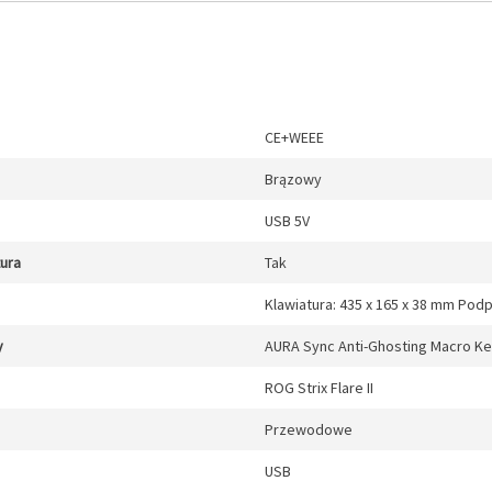
CE+WEEE
Brązowy
USB 5V
tura
Tak
Klawiatura: 435 x 165 x 38 mm Pod
y
AURA Sync Anti-Ghosting Macro K
ROG Strix Flare II
Przewodowe
USB