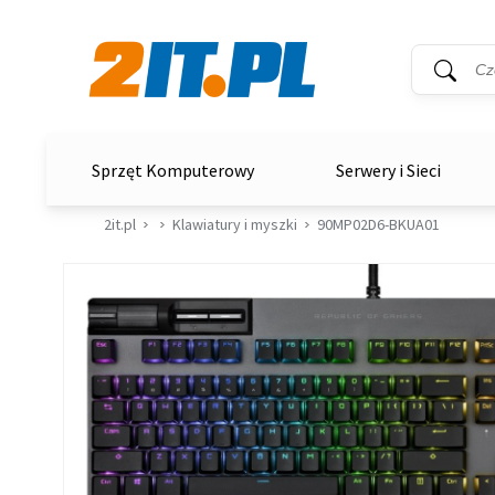
Wyszukiwar
Słowo kluc
2it.pl
Sprzęt Komputerowy
Serwery i Sieci
2it.pl
Klawiatury i myszki
90MP02D6-BKUA01