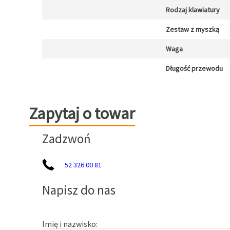
Rodzaj klawiatury
Zestaw z myszką
Waga
Długość przewodu
Zapytaj o towar
Zapytaj o towar
Zadzwoń
52 326 00 81
Napisz do nas
Imię i nazwisko