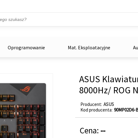
Przejdź do treści
ka
zowe
Oprogramowanie
Mat. Eksploatacyjne
Au
ASUS Klawiatur
8000Hz/ ROG NX
Producent
ASUS
Kod producenta
90MP02D6-
Cena:
--