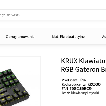
Przejdź do treści
ka
zowe
Oprogramowanie
Mat. Eksploatacyjne
Au
KRUX Klawiatu
RGB Gateron B
Producent
Krux
Kod producenta
KRX0080
EAN
5903018663029
Dział
Klawiatury i myszki