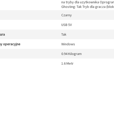
na tryby dla uzytkownika Oprogram
Ghosting: Tak Tryb dla gracza (blo
Czarny
USB 5V
tura
Tak
y operacyjne
Windows
0.94 Kilogram
1.6 Metr