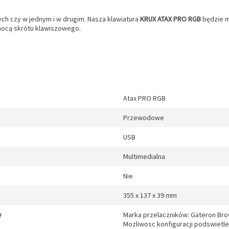
ych czy w jednym i w drugim. Nasza klawiatura
KRUX ATAX PRO RGB
będzie m
omocą skrótu klawiszowego.
Atax PRO RGB
Przewodowe
USB
Multimedialna
Nie
355 x 137 x 39 mm
y
Marka przelaczników: Gateron Bro
Mozliwosc konfiguracji podswietle