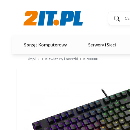
Wyszukiwar
Słowo kluc
2it.pl
Sprzęt Komputerowy
Serwery i Sieci
2it.pl
Klawiatury i myszki
KRX0080