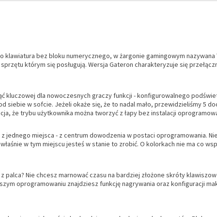
o klawiatura bez bloku numerycznego, w żargonie gamingowym nazywana TK
przętu którym się posługują. Wersja Gateron charakteryzuje się przełączn
ć kluczowej dla nowoczesnych graczy funkcji - konfigurowalnego podświetl
iebie w sofcie. Jeżeli okaże się, że to nadal mało, przewidzieliśmy 5 d
acja, że trybu użytkownika można tworzyć z łapy bez instalacji oprogramow
z jednego miejsca - z centrum dowodzenia w postaci oprogramowania. Niez
łaśnie w tym miejscu jesteś w stanie to zrobić. O kolorkach nie ma co wsp
z palca? Nie chcesz marnować czasu na bardziej złożone skróty klawiszowe
aszym oprogramowaniu znajdziesz funkcję nagrywania oraz konfiguracji mak