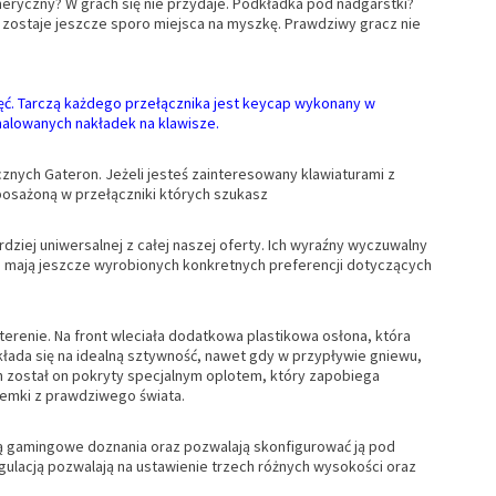
ryczny? W grach się nie przydaje. Podkładka pod nadgarstki?
ie zostaje jeszcze sporo miejsca na myszkę. Prawdziwy gracz nie
nięć. Tarczą każdego przełącznika jest keycap wykonany w
malowanych nakładek na klawisze.
ych Gateron. Jeżeli jesteś zainteresowany klawiaturami z
posażoną w przełączniki których szukasz
rdziej uniwersalnej z całej naszej oferty. Ich wyraźny wyczuwalny
ie mają jeszcze wyrobionych konkretnych preferencji dotyczących
terenie. Na front wleciała dodatkowa plastikowa osłona, która
kłada się na idealną sztywność, nawet gdy w przypływie gniewu,
on został on pokryty specjalnym oplotem, który zapobiega
itemki z prawdziwego świata.
 gamingowe doznania oraz pozwalają skonfigurować ją pod
ulacją pozwalają na ustawienie trzech różnych wysokości oraz