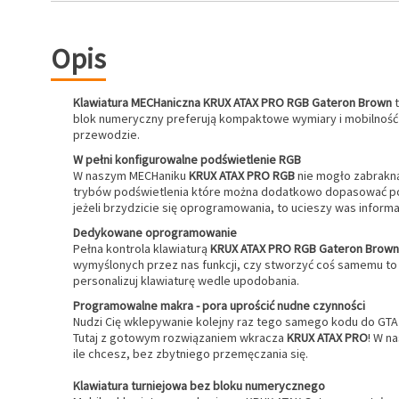
Opis
Klawiatura MECHaniczna KRUX ATAX PRO
RGB Gateron
Brown
t
blok numeryczny preferują kompaktowe wymiary i mobilność s
przewodzie.
W pełni konfigurowalne podświetlenie RGB
W naszym MECHaniku
KRUX ATAX PRO RGB
nie mogło zabrakną
trybów podświetlenia które można dodatkowo dopasować pod s
jeżeli brzydzicie się oprogramowania, to ucieszy was inform
Dedykowane oprogramowanie
Pełna kontrola klawiaturą
KRUX ATAX PRO RGB Gateron
Brown
wymyślonych przez nas funkcji, czy stworzyć coś samemu to w
personalizuj klawiaturę wedle upodobania.
Programowalne makra - pora uprościć nudne czynności
Nudzi Cię wklepywanie kolejny raz tego samego kodu do GTA 
Tutaj z gotowym rozwiązaniem wkracza
KRUX ATAX PRO
! W n
ile chcesz, bez zbytniego przemęczania się.
Klawiatura turniejowa bez bloku numerycznego