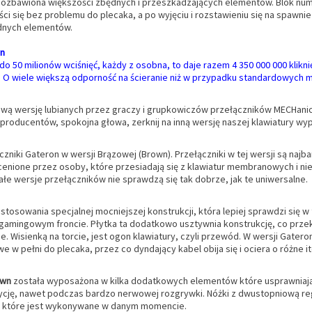
pozbawiona większości zbędnych i przeszkadzających elementów. Blok nume
ści się bez problemu do plecaka, a po wyjęciu i rozstawieniu się na spawn
dnych elementów.
on
do 50 milionów wciśnięć, każdy z osobna, to daje razem 4 350 000 000 klik
? O wiele większą odporność na ścieranie niż w przypadku standardowych 
ą wersję lubianych przez graczy i grupkowiczów przełączników MECHaniczn
 producentów, spokojna głowa, zerknij na inną wersję naszej klawiatury wy
niki Gateron w wersji Brązowej (Brown). Przełączniki w tej wersji są najba
cenione przez osoby, które przesiadają się z klawiatur membranowych i n
ałe wersje przełączników nie sprawdzą się tak dobrze, jak te uniwersalne.
tosowania specjalnej mocniejszej konstrukcji, która lepiej sprawdzi się w 
a gamingowym froncie. Płytka ta dodatkowo usztywnia konstrukcję, co prze
 Wisienką na torcie, jest ogon klawiatury, czyli przewód. W wersji Gater
we w pełni do plecaka, przez co dyndający kabel obija się i ociera o różne 
own
została wyposażona w kilka dodatkowych elementów które usprawniają
cję, nawet podczas bardzo nerwowej rozgrywki. Nóżki z dwustopniową reg
nia które jest wykonywane w danym momencie.