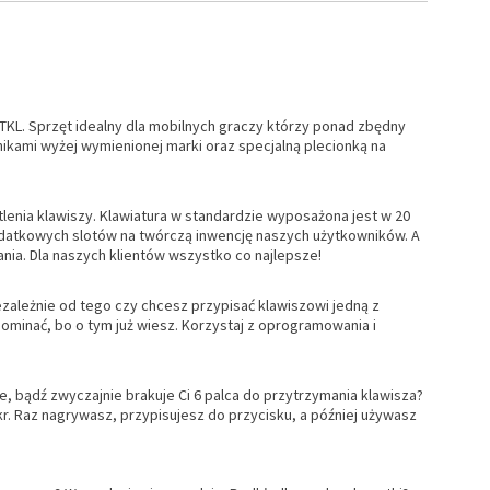
L. Sprzęt idealny dla mobilnych graczy którzy ponad zbędny
ikami wyżej wymienionej marki oraz specjalną plecionką na
enia klawiszy. Klawiatura w standardzie wyposażona jest w 20
odatkowych slotów na twórczą inwencję naszych użytkowników. A
ania. Dla naszych klientów wszystko co najlepsze!
ależnie od tego czy chcesz przypisać klawiszowi jedną z
ominać, bo o tym już wiesz. Korzystaj z oprogramowania i
, bądź zwyczajnie brakuje Ci 6 palca do przytrzymania klawisza?
r. Raz nagrywasz, przypisujesz do przycisku, a później używasz