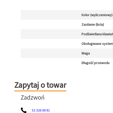
Kolor (wyliczeniowy)
Zasilanie (lista)
Podświetlana klawia
Obsługiwane system
Waga
Długość przewodu
Zapytaj o towar
Zapytaj o towar
Zadzwoń
52 326 00 81