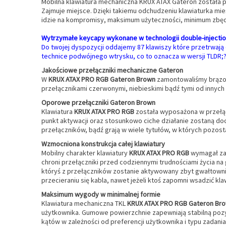
Mobilna klawiatura mechaniczna KRUX ATAX Gateron została 
Zajmuje miejsce. Dzięki takiemu odchudzeniu klawiaturka mie
idzie na kompromisy, maksimum użyteczności, minimum zbę
Wytrzymałe keycapy wykonane w technologii double-injecti
Do twojej dyspozycji oddajemy 87 klawiszy które przetrwają 
technice podwójnego wtrysku, co to oznacza w wersji TLDR;
Jakościowe przełączniki mechaniczne Gateron
W
KRUX ATAX PRO RGB Gateron Brown
zamontowaliśmy brązow
przełącznikami czerwonymi, niebieskimi bądź tymi od innych
Oporowe przełączniki Gateron Brown
Klawiatura
KRUX ATAX PRO RGB
została wyposażona w przełącz
punkt aktywacji oraz stosunkowo ciche działanie zostaną do
przełączników, bądź grają w wiele tytułów, w których pozost
Wzmocniona konstrukcja całej klawiatury
Mobilny charakter klawiatury
KRUX ATAX PRO RGB
wymagał zas
chroni przełączniki przed codziennymi trudnościami życia n
któryś z przełączników zostanie aktywowany zbyt gwałtownie.
przecieraniu się kabla, nawet jeżeli ktoś zapomni wsadzić kla
Maksimum wygody w minimalnej formie
Klawiatura mechaniczna TKL
KRUX ATAX PRO RGB Gateron
Br
użytkownika. Gumowe powierzchnie zapewniają stabilną pozy
kątów w zależności od preferencji użytkownika i typu zada