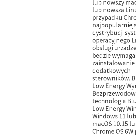
lub nowszy mac
lub nowsza Lin
przypadku Chro
najpopularniej
dystrybucji sy
operacyjnego L
obslugi urzadze
bedzie wymaga
zainstalowanie
dodatkowych
sterowników. B
Low Energy Wy
Bezprzewodow
technologia Bl
Low Energy Wi
Windows 11 lu
macOS 10.15 lu
Chrome OS 6W 