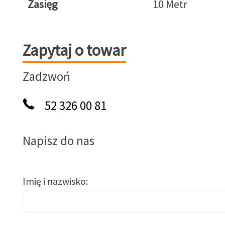
Zasięg
10 Metr
Zapytaj o towar
Zapytaj o towar
Zadzwoń
52 326 00 81
Napisz do nas
Imię i nazwisko