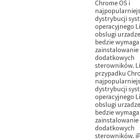
Chrome OS i
najpopularniej
dystrybucji sy
operacyjnego L
obslugi urzadze
bedzie wymaga
zainstalowanie
dodatkowych
sterowników. L
przypadku Chro
najpopularniej
dystrybucji sy
operacyjnego L
obslugi urzadze
bedzie wymaga
zainstalowanie
dodatkowych
sterowników. i