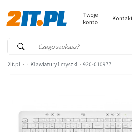
Przejdź do treści
Twoje
Kontak
konto
2it.pl
Wyszukiwarka
Słowo kluczowe
2it.pl
Klawiatury i myszki
920-010977