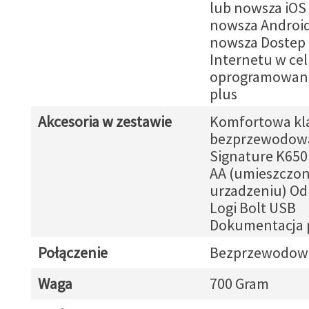
lub nowsza iOS 
nowsza Android
nowsza Dostep
Internetu w ce
oprogramowani
plus
Akcesoria w zestawie
Komfortowa kl
bezprzewodow
Signature K650 
AA (umieszczo
urzadzeniu) Od
Logi Bolt USB
Dokumentacja 
Połączenie
Bezprzewodow
Waga
700 Gram