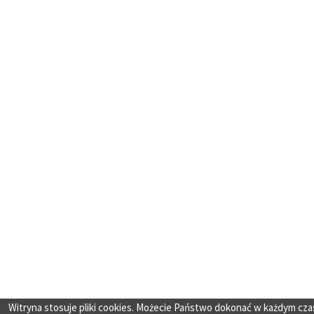
Witryna stosuje pliki cookies. Możecie Państwo dokonać w każdym cza