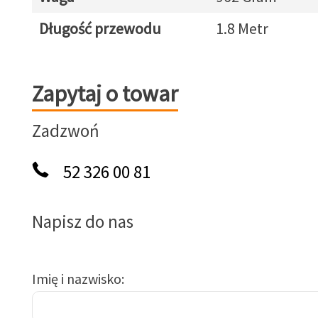
Długość przewodu
1.8 Metr
Zapytaj o towar
Zapytaj o towar
Zadzwoń
52 326 00 81
Napisz do nas
Imię i nazwisko