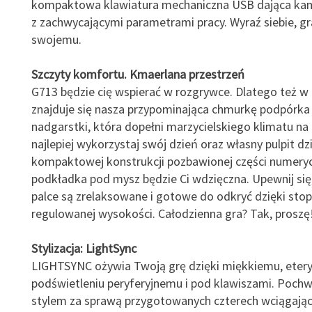
kompaktowa klawiatura mechaniczna USB dająca kam
z zachwycającymi parametrami pracy. Wyraź siebie, gr
swojemu.
Szczyty komfortu. Kmaerlana przestrzeń
G713 będzie cię wspierać w rozgrywce. Dlatego też w
znajduje się nasza przypominająca chmurkę podpórka
nadgarstki, która dopełni marzycielskiego klimatu na p
najlepiej wykorzystaj swój dzień oraz własny pulpit dz
kompaktowej konstrukcji pozbawionej części numeryc
podkładka pod mysz będzie Ci wdzięczna. Upewnij się
palce są zrelaksowane i gotowe do odkryć dzięki st
regulowanej wysokości. Całodzienna gra? Tak, proszę
Stylizacja: LightSync
LIGHTSYNC ożywia Twoją grę dzięki miękkiemu, ete
podświetleniu peryferyjnemu i pod klawiszami. Pochw
stylem za sprawą przygotowanych czterech wciągając