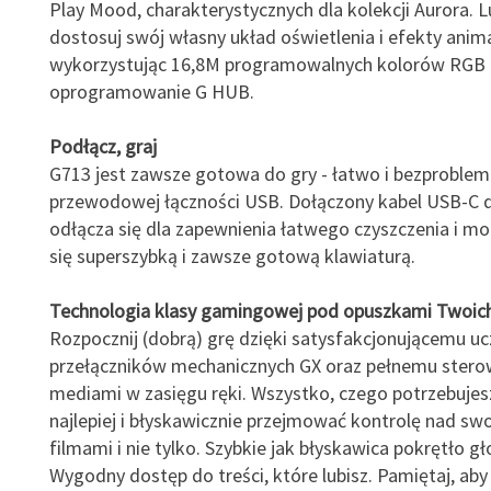
Play Mood, charakterystycznych dla kolekcji Aurora. L
dostosuj swój własny układ oświetlenia i efekty anima
wykorzystując 16,8M programowalnych kolorów RGB
oprogramowanie G HUB.
Podłącz, graj
G713 jest zawsze gotowa do gry - łatwo i bezproblem
przewodowej łączności USB. Dołączony kabel USB-C 
odłącza się dla zapewnienia łatwego czyszczenia i mob
się superszybką i zawsze gotową klawiaturą.
Technologia klasy gamingowej pod opuszkami Twoic
Rozpocznij (dobrą) grę dzięki satysfakcjonującemu uc
przełączników mechanicznych GX oraz pełnemu stero
mediami w zasięgu ręki. Wszystko, czego potrzebujesz
najlepiej i błyskawicznie przejmować kontrolę nad sw
filmami i nie tylko. Szybkie jak błyskawica pokrętło gł
Wygodny dostęp do treści, które lubisz. Pamiętaj, ab