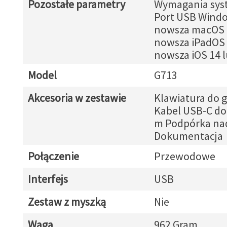
Pozostałe parametry
Wymagania sys
Port USB Windo
nowsza macOS 1
nowsza iPadOS 
nowsza iOS 14 
Model
G713
Akcesoria w zestawie
Klawiatura do g
Kabel USB-C do
m Podpórka na
Dokumentacja
Połączenie
Przewodowe
Interfejs
USB
Zestaw z myszką
Nie
Waga
962 Gram