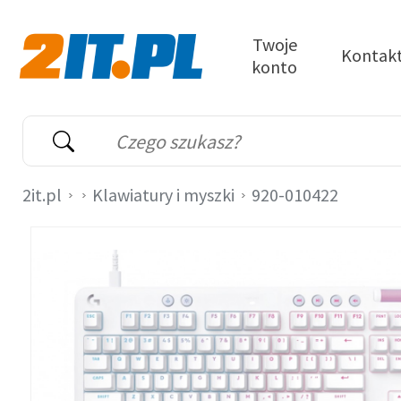
Przejdź do treści
Twoje
Kontak
konto
2it.pl
Wyszukiwarka
Słowo kluczowe
2it.pl
Klawiatury i myszki
920-010422