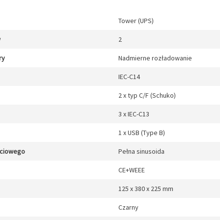
Tower (UPS)
w
2
ry
Nadmierne rozładowanie
IEC-C14
2 x typ C/F (Schuko)
3 x IEC-C13
1 x USB (Type B)
jściowego
Pełna sinusoida
CE+WEEE
125 x 380 x 225 mm
Czarny