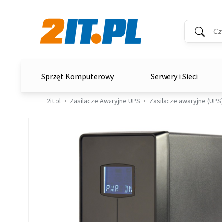
Wyszukiwar
Słowo kluc
2it.pl
Sprzęt Komputerowy
Serwery i Sieci
2it.pl
Zasilacze Awaryjne UPS
Zasilacze awaryjne (UPS