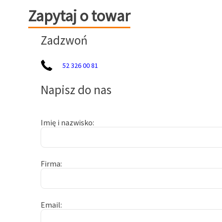
Zapytaj o towar
Zapytaj o towar
Zadzwoń
52 326 00 81
Napisz do nas
Imię i nazwisko
Firma
Email