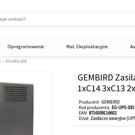
Przejdź do treści
ka
zowe
Oprogramowanie
Mat. Eksploatacyjne
Au
)
EG-UPS-035
GEMBIRD Zasila
1xC14 3xC13 2
Producent
GEMBIRD
Kod producenta
EG-UPS-035
EAN
8716309116602
Dział
Zasilacze awaryjne (UP