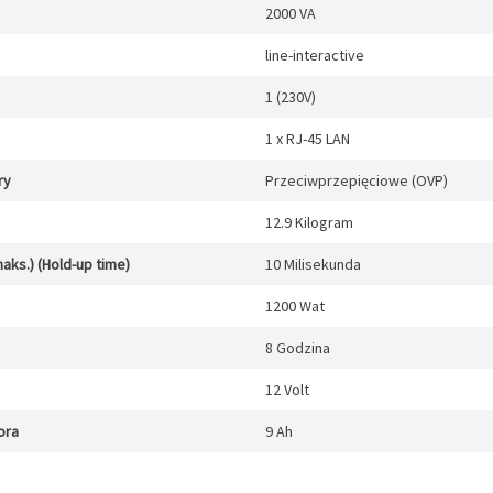
2000 VA
line-interactive
1 (230V)
1 x RJ-45 LAN
ry
Przeciwprzepięciowe (OVP)
12.9 Kilogram
aks.) (Hold-up time)
10 Milisekunda
1200 Wat
8 Godzina
12 Volt
ora
9 Ah